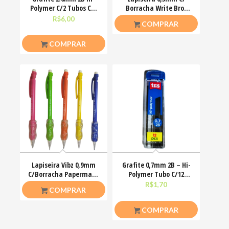
Polymer C/2 Tubos C/6
Borracha Write Bros
Minas cada Tris
PaperMate Cores
R$
6,00
R$
4,00
COMPRAR
COMPRAR
Lapiseira Vibz 0,9mm
Grafite 0,7mm 2B – Hi-
C/Borracha Papermate
Polymer Tubo C/12
Cores
Minas Tris
R$
4,50
R$
1,70
COMPRAR
COMPRAR