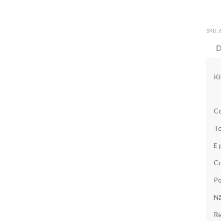
SKU:
D
Ki
Co
Te
E 
Co
Po
Nã
Re