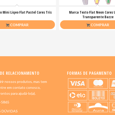
 Mini Liqeo Flat Pastel Cores Tris
Marca Texto Flat Neon Cores 
Transparente Bazze
R$
5,00
R$
4,00
COMPRAR
COMPRAR
 DE RELACIONAMENTO
FORMAS DE PAGAMENTO
rir nossos produtos, mas tem
ntre em contato conosco,
ontos para ajudá-lo(a).
5-5865
S DÚVIDAS