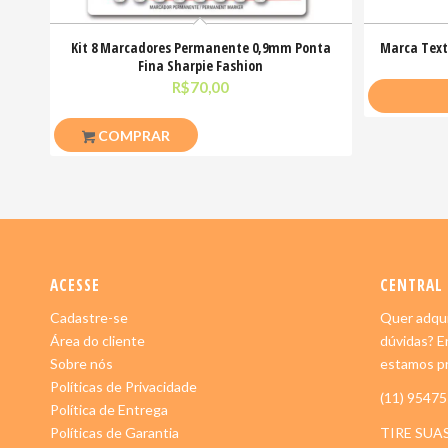
Kit 8 Marcadores Permanente 0,9mm Ponta
Marca Texto
Fina Sharpie Fashion
R$
70,00
COMPRAR
ACESSE
CENTRAL
Cadastre-se
Quer adqui
Área do cliente
dúvidas? E
Sobre nós
estamos pr
Políticas de Privacidade
(11) 9547
Política de Entrega
Políticas de Garantia
TIRE SUA