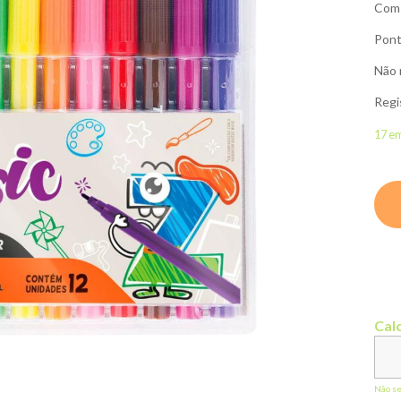
Com 
Pont
Não 
Regi
17 e
Calc
Não s