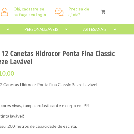
Olá, cadastre-se
Precisa de
ou
faça seu login
ajuda?
PERSONALIZÁVEIS
ARTESANAIS
 12 Canetas Hidrocor Ponta Fina Classic
zze Lavável
10,00
12 Canetas Hidrocor Ponta Fina Classic Bazze Lavável
cores vivas, tampa antiasfixiante e corpo em PP.
tinta lavável!
ssui 200 metros de capacidade de escrita.