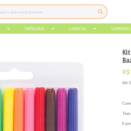
A
PAPELARIA
CANECAS
GARRAFAS
Kit
Ba
R$
Kit 
Com 
Tem 
E po