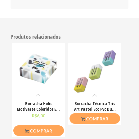
Produtos relacionados
Borracha Holic
Borracha Técnica Tris
Motivarte Coloridos Eco
Art Pastel Eco Pvc Dust
Pvc Tris UN
Free
R$
6,00
R$
2,00
COMPRAR
COMPRAR