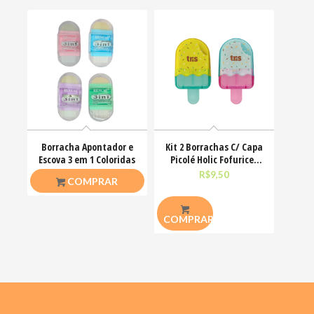
Borracha Apontador e
Kit 2 Borrachas C/ Capa
Escova 3 em 1 Coloridas
Picolé Holic Fofurices
Tris
R$
7,00
R$
9,50
COMPRAR
COMPRAR