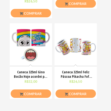
esteja com você
Motoclub Motoqueiro
R$
26,50
R$
26,50
COMPRAR
COMPRAR
Caneca 325ml Gino
Caneca 325ml Feliz
Bocão Hoje acordei pra
Páscoa Pikachu Fofo
ser simpática não
divertido
R$
32,00
R$
26,50
COMPRAR
COMPRAR