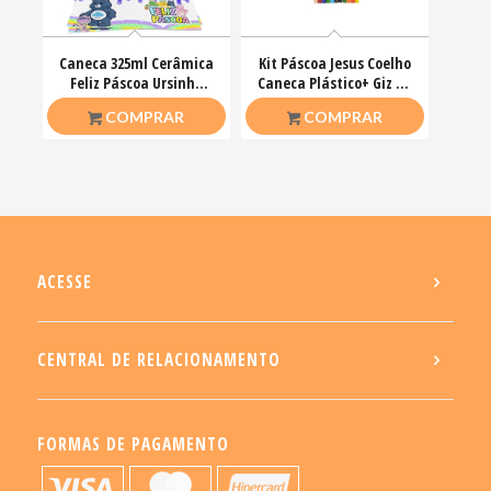
Caneca 325ml Cerâmica
Kit Páscoa Jesus Coelho
Feliz Páscoa Ursinho
Caneca Plástico+ Giz De
Carinhosos
Cera Colorir
R$
26,50
R$
23,00
COMPRAR
COMPRAR
ACESSE
CENTRAL DE RELACIONAMENTO
FORMAS DE PAGAMENTO