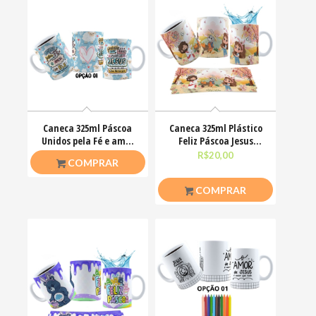
Caneca 325ml Páscoa
Caneca 325ml Plástico
Unidos pela Fé e amor
Feliz Páscoa Jesus
que ele nos ensinou
Cristo Coelhinhos
R$
26,50
R$
20,00
COMPRAR
COMPRAR