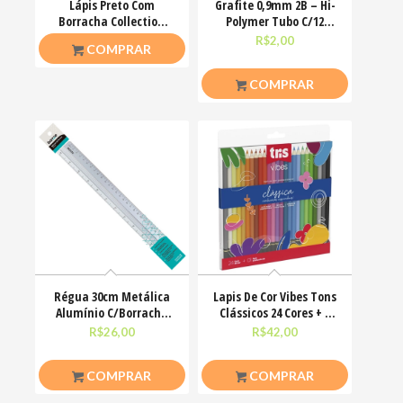
Lápis Preto Com
Grafite 0,9mm 2B – Hi-
Borracha Collection
Polymer Tubo C/12
Signos HB Tris
Minas Tris
R$
2,00
R$
2,00
COMPRAR
COMPRAR
Régua 30cm Metálica
Lapis De Cor Vibes Tons
Alumínio C/Borracha
Clássicos 24 Cores + 1
Antiderrapante Bazze
Lápis 6B Tris
R$
26,00
R$
42,00
COMPRAR
COMPRAR