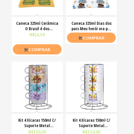
Caneca 325ml Cerâmica
Caneca 325ml Dias dos
O Brasil é dos
pais Meu herói ora por
Brasileiros
mim Religiosas
R$
26,50
R$
30,00
COMPRAR
COMPRAR
Kit 4 Xícaras 150ml C/
Kit 4 Xícaras 150ml C/
Suporte Metal
Suporte Metal
Pokémon Johto
Pokémon Pikachu
R$
110,00
R$
110,00