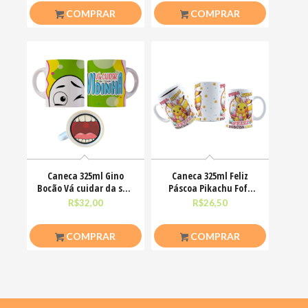
COMPRAR
COMPRAR
Caneca 325ml Gino
Caneca 325ml Feliz
Bocão Vá cuidar da sua
Páscoa Pikachu Fofo
vidinha Engraçadas
divertido
R$
32,00
R$
26,50
COMPRAR
COMPRAR