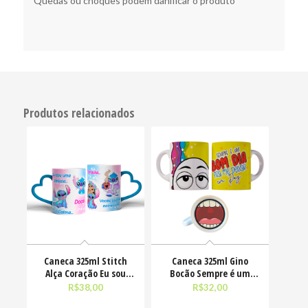
Quedas ou choques podem danificar o produto
Produtos relacionados
Caneca 325ml Stitch
Caneca 325ml Gino
Alça Coração Eu sou
Bocão Sempre é um
uma pessoa calma
bom dia pra me deixar
R$
38,00
R$
32,00
em