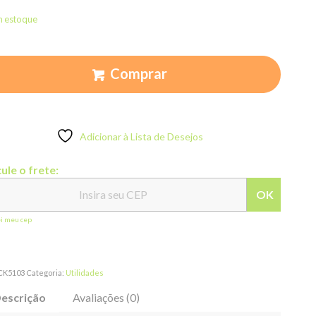
m estoque
Comprar
Adicionar à Lista de Desejos
ule o frete:
OK
ei meu cep
CK5103
Categoria:
Utilidades
escrição
Avaliações (0)