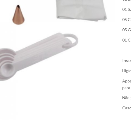
01 S
05 C
05 G
01 C
Inst
Higie
Após 
para
Não 
Caso