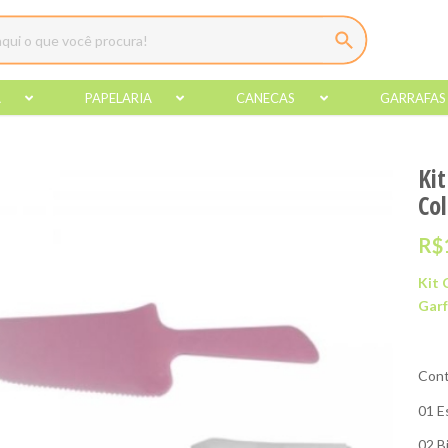
A
PAPELARIA
CANECAS
GARRAFAS
Kit
Co
R$
Kit 
Garf
Cont
01 E
02 B