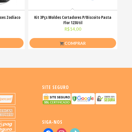
xes Zodíaco
Kit 3Pçs Moldes Cortadores P/Biscoito Pasta
Flor 123Util
R$
14,00
COMPRAR
SITE SEGURO
SIGA-NOS