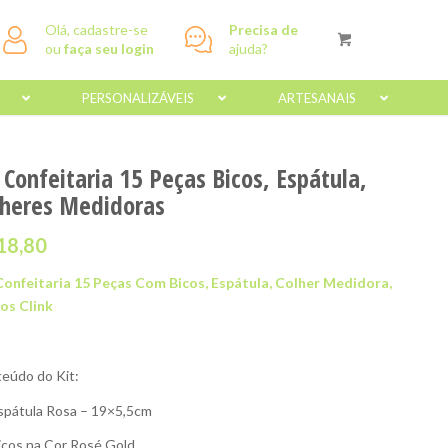
Olá, cadastre-se
Precisa de
ou
faça seu login
ajuda?
PERSONALIZÁVEIS
ARTESANAIS
 Confeitaria 15 Peças Bicos, Espátula,
lheres Medidoras
18,80
Confeitaria 15 Peças Com Bicos, Espátula, Colher Medidora,
os Clink
eúdo do Kit:
spátula Rosa – 19×5,5cm
icos na Cor Rosé Gold