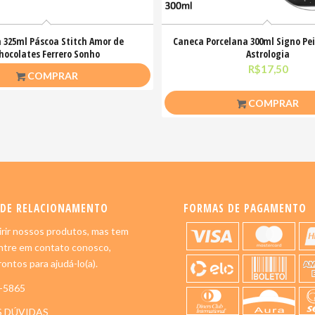
 325ml Páscoa Stitch Amor de
Caneca Porcelana 300ml Signo Pei
hocolates Ferrero Sonho
Astrologia
R$
26,50
R$
17,50
COMPRAR
COMPRAR
 DE RELACIONAMENTO
FORMAS DE PAGAMENTO
rir nossos produtos, mas tem
ntre em contato conosco,
ontos para ajudá-lo(a).
5-5865
S DÚVIDAS