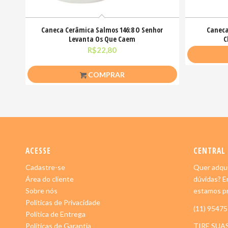
Caneca Cerâmica Salmos 146:8 O Senhor
Caneca
Levanta Os Que Caem
C
R$
22,80
COMPRAR
ACESSE
CENTRAL
Cadastre-se
Quer adqui
Área do cliente
dúvidas? E
Sobre nós
estamos pr
Políticas de Privacidade
(11) 9547
Política de Entrega
Políticas de Garantia
TIRE SUA