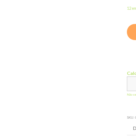
12 e
Calc
Não s
SKU:
D