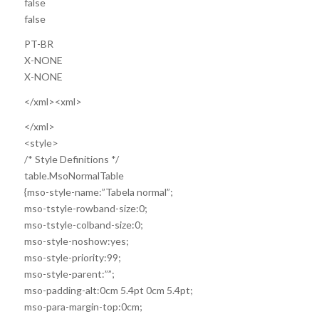
false
false
PT-BR
X-NONE
X-NONE
</xml>
<xml>
</xml>
<style>
/* Style Definitions */
table.MsoNormalTable
{mso-style-name:”Tabela normal”;
mso-tstyle-rowband-size:0;
mso-tstyle-colband-size:0;
mso-style-noshow:yes;
mso-style-priority:99;
mso-style-parent:””;
mso-padding-alt:0cm 5.4pt 0cm 5.4pt;
mso-para-margin-top:0cm;