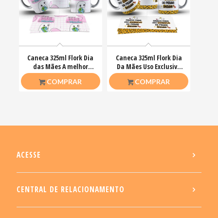
Caneca 325ml Flork Dia
Caneca 325ml Flork Dia
das Mães A melhor
Da Mães Uso Exclusivo
mãe do mundo!
da Minha Rainha
R$
26,50
R$
26,50
COMPRAR
COMPRAR
ACESSE
CENTRAL DE RELACIONAMENTO