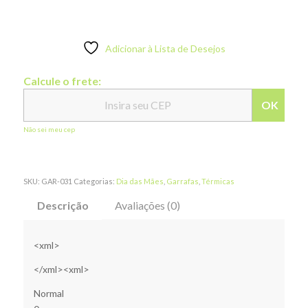
Adicionar à Lista de Desejos
Calcule o frete:
OK
Não sei meu cep
SKU:
GAR-031
Categorias:
Dia das Mães
,
Garrafas
,
Térmicas
Descrição
Avaliações (0)
<xml>
</xml>
<xml>
Normal