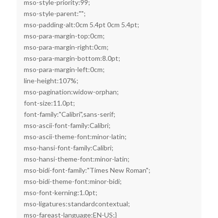
mso-style-priority:99;
mso-style-parent:"";
mso-padding-alt:0cm 5.4pt 0cm 5.4pt;
mso-para-margin-top:0cm;
mso-para-margin-right:0cm;
mso-para-margin-bottom:8.0pt;
mso-para-margin-left:0cm;
line-height:107%;
mso-pagination:widow-orphan;
font-size:11.0pt;
font-family:"Calibri",sans-serif;
mso-ascii-font-family:Calibri;
mso-ascii-theme-font:minor-latin;
mso-hansi-font-family:Calibri;
mso-hansi-theme-font:minor-latin;
mso-bidi-font-family:"Times New Roman";
mso-bidi-theme-font:minor-bidi;
mso-font-kerning:1.0pt;
mso-ligatures:standardcontextual;
mso-fareast-language:EN-US;}