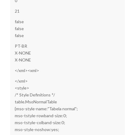
0
21
false
false
false
PT-BR
X-NONE
X-NONE
</xml>
<xml>
</xml>
<style>
/* Style Definitions */
table.MsoNormalTable
{mso-style-name:"Tabela normal";
mso-tstyle-rowband-size:0;
mso-tstyle-colband-size:0;
mso-style-noshow:yes;