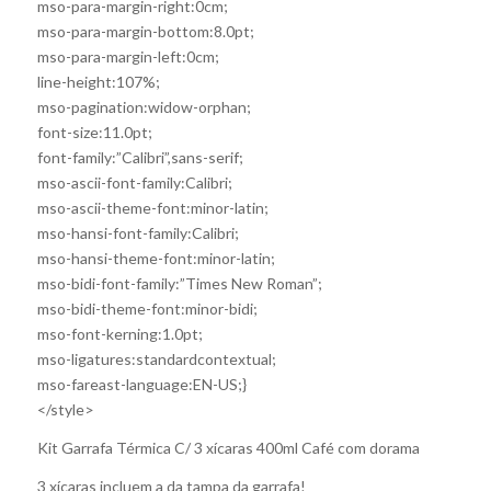
mso-para-margin-right:0cm;
mso-para-margin-bottom:8.0pt;
mso-para-margin-left:0cm;
line-height:107%;
mso-pagination:widow-orphan;
font-size:11.0pt;
font-family:”Calibri”,sans-serif;
mso-ascii-font-family:Calibri;
mso-ascii-theme-font:minor-latin;
mso-hansi-font-family:Calibri;
mso-hansi-theme-font:minor-latin;
mso-bidi-font-family:”Times New Roman”;
mso-bidi-theme-font:minor-bidi;
mso-font-kerning:1.0pt;
mso-ligatures:standardcontextual;
mso-fareast-language:EN-US;}
</style>
Kit Garrafa Térmica C/ 3 xícaras 400ml Café com dorama
3 xícaras incluem a da tampa da garrafa!