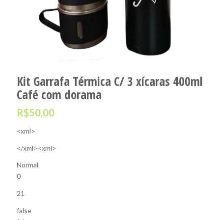
Kit Garrafa Térmica C/ 3 xícaras 400ml
Café com dorama
R$
50,00
<xml>
</xml>
<xml>
Normal
0
21
false