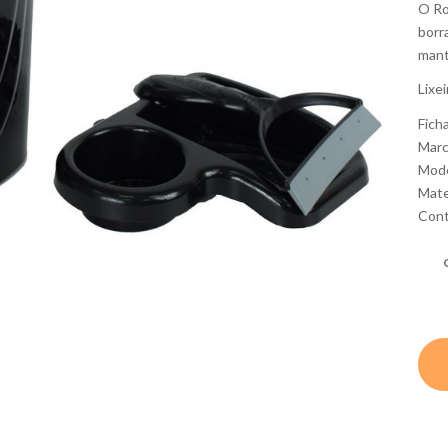
O Ro
borr
mant
Lixe
Fich
Marc
Mode
Mate
Cont