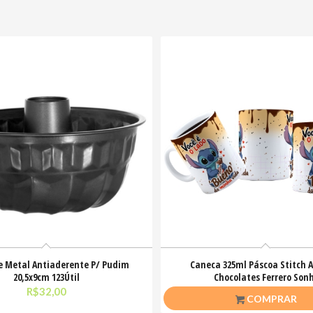
e Metal Antiaderente P/ Pudim
Caneca 325ml Páscoa Stitch 
20,5x9cm 123Útil
Chocolates Ferrero Son
R$
32,00
R$
26,50
COMPRAR