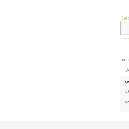
Calc
Não s
SKU:
A
A
Nã
Vo