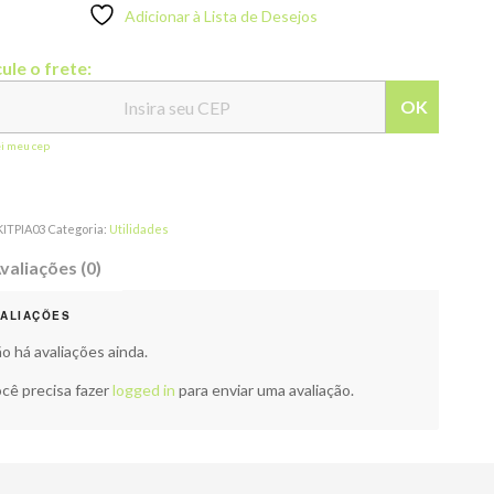
Adicionar à Lista de Desejos
ule o frete:
OK
ei meu cep
KITPIA03
Categoria:
Utilidades
valiações (0)
VALIAÇÕES
o há avaliações ainda.
cê precisa fazer
logged in
para enviar uma avaliação.