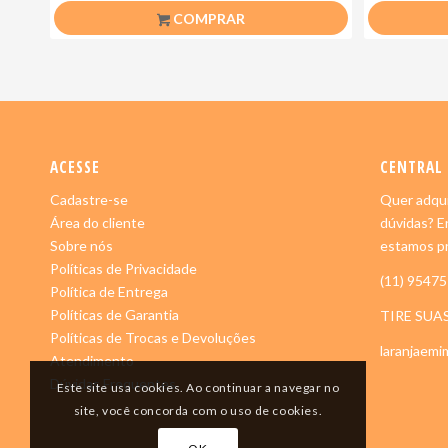
COMPRAR
ACESSE
CENTRAL
Cadastre-se
Quer adqui
Área do cliente
dúvidas? E
Sobre nós
estamos pr
Políticas de Privacidade
(11) 9547
Política de Entrega
Políticas de Garantia
TIRE SUA
Políticas de Trocas e Devoluções
laranjaem
Atendimento
Dúvidas Frequentes
Este site usa cookies. Ao continuar a navegar no
site, você concorda com o uso de cookies.