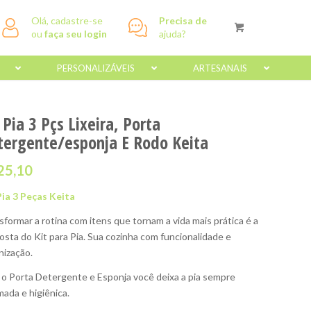
Olá, cadastre-se
Precisa de
ou
faça seu login
ajuda?
PERSONALIZÁVEIS
ARTESANAIS
 Pia 3 Pçs Lixeira, Porta
tergente/esponja E Rodo Keita
25,10
Pia 3 Peças Keita
sformar a rotina com itens que tornam a vida mais prática é a
osta do Kit para Pia. Sua cozinha com funcionalidade e
nização.
o Porta Detergente e Esponja você deixa a pia sempre
mada e higiênica.