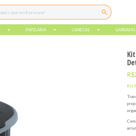
A
PAPELARIA
CANECAS
GARRAFAS
Kit
De
R$
Kit 
Tran
prop
orga
Com 
arru