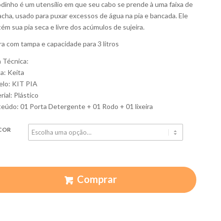
dinho é um utensílio em que seu cabo se prende à uma faixa de
acha, usado para puxar excessos de água na pia e bancada. Ele
ém sua pia seca e livre dos acúmulos de sujeira.
ira com tampa e capacidade para 3 litros
a Técnica:
a: Keita
lo: KIT PIA
rial: Plástico
eúdo: 01 Porta Detergente + 01 Rodo + 01 lixeira
COR
Comprar