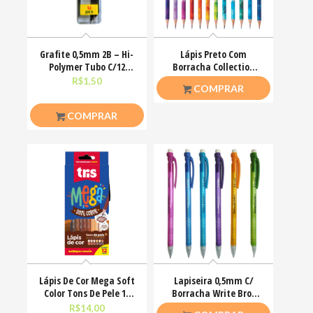
Grafite 0,5mm 2B – Hi-
Lápis Preto Com
Polymer Tubo C/12
Borracha Collection
Minas Tris
Signos HB Tris
R$
1,50
R$
2,00
COMPRAR
COMPRAR
Lápis De Cor Mega Soft
Lapiseira 0,5mm C/
Color Tons De Pele 12
Borracha Write Bros
Cores Tris
PaperMate Cores
R$
14,00
R$
4,00