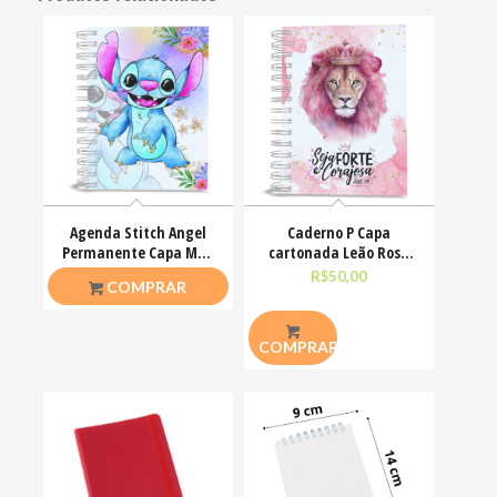
Agenda Stitch Angel
Caderno P Capa
Permanente Capa MDF
cartonada Leão Rosa
380 páginas 15x20cm
Seja forte e corajosa
R$
48,00
R$
50,00
COMPRAR
COMPRAR