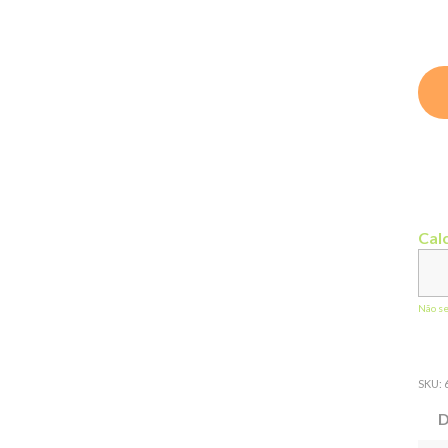
Calc
Não s
SKU:
D