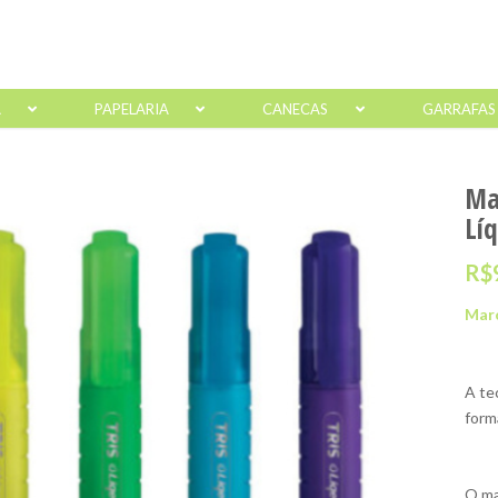
A
PAPELARIA
CANECAS
GARRAFAS
Ma
Líq
R$
Marc
A te
form
O ma