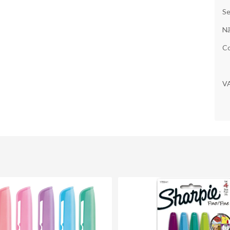
Se
Nã
Co
V