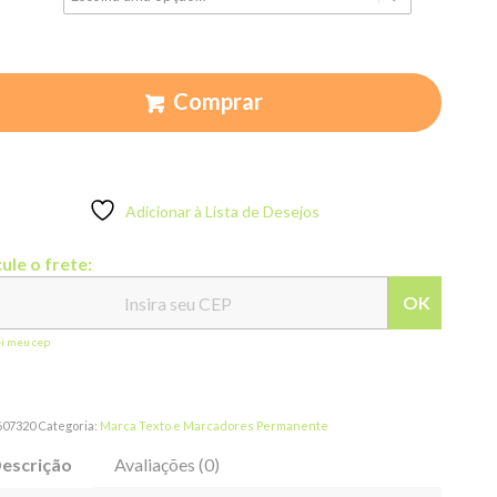
Comprar
Adicionar à Lista de Desejos
ule o frete:
OK
ei meu cep
607320
Categoria:
Marca Texto e Marcadores Permanente
escrição
Avaliações (0)