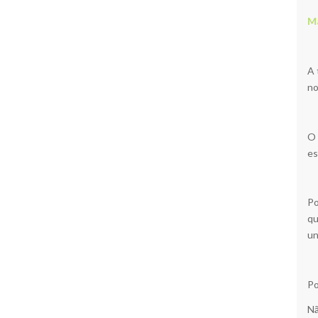
Ma
A 
no
O 
es
Po
qu
un
Po
Nã