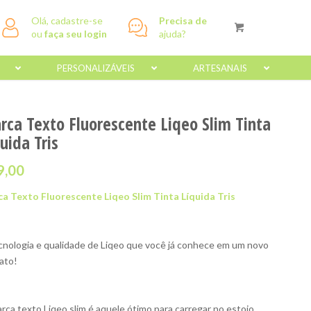
Olá, cadastre-se
Precisa de
ou
faça seu login
ajuda?
PERSONALIZÁVEIS
ARTESANAIS
rca Texto Fluorescente Liqeo Slim Tinta
uida Tris
9,00
a Texto Fluorescente Liqeo Slim Tinta Líquida Tris
cnologia e qualidade de Liqeo que você já conhece em um novo
ato!
rca texto Liqeo slim é aquele ótimo para carregar no estojo,