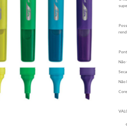
supe
Poss
rend
Pont
Não 
Seca
Não 
Core
VAL