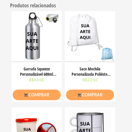
Produtos relacionados
Garrafa Squeeze
Saco Mochila
Personalizável 600ml
Personalizada Poliéster
Tampa C/ Mosquetão
45x45cm
R$
43,00
R$
23,50
COMPRAR
COMPRAR