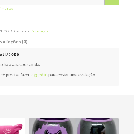
ei meu cep
PT-CORG
Categoria:
Decoração
valiações (0)
VALIAÇÕES
o há avaliações ainda.
cê precisa fazer
logged in
para enviar uma avaliação.