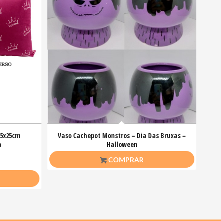
25x25cm
Vaso Cachepot Monstros – Dia Das Bruxas –
a
Halloween
R$
10,00
COMPRAR