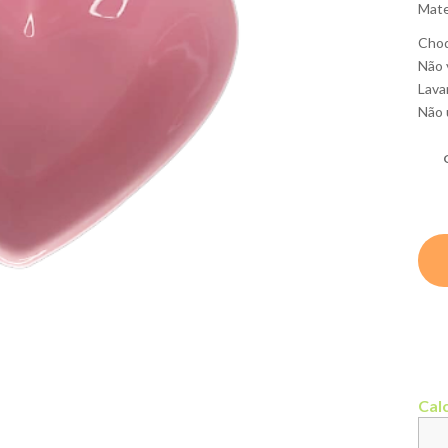
Mate
Choq
Não 
Lava
Não 
Calc