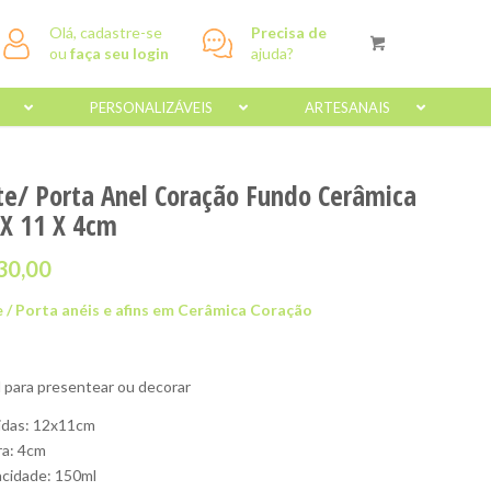
Olá, cadastre-se
Precisa de
ou
faça seu login
ajuda?
PERSONALIZÁVEIS
ARTESANAIS
te/ Porta Anel Coração Fundo Cerâmica
 X 11 X 4cm
30,00
 / Porta anéis e afins em Cerâmica Coração
l para presentear ou decorar
das: 12x11cm
ra: 4cm
cidade: 150ml