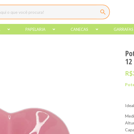
A
PAPELARIA
CANECAS
GARRAFAS
Po
12
R$
Pote
Idea
Medi
Altu
Capa