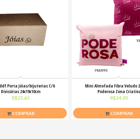
Mdf Porta Jóias/bijuterias C/6
Mini Almofada Fibra Veludo 
Divisórias 24x19x10cm
Poderosa Zona Criativ
R$
25,65
R$
24,00
COMPRAR
COMPRAR