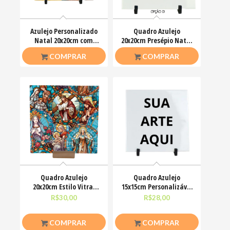
Azulejo Personalizado
Quadro Azulejo
Natal 20x20cm com
20x20cm Presépio Natal
Foto – Presente
que o amor de Jesus
R$
42,90
R$
42,90
COMPRAR
COMPRAR
Quadro Azulejo
Quadro Azulejo
20x20cm Estilo Vitral
15x15cm Personalizável
Arte Sacra Jesus
Sublimação Com
R$
30,00
R$
28,00
Suporte
COMPRAR
COMPRAR