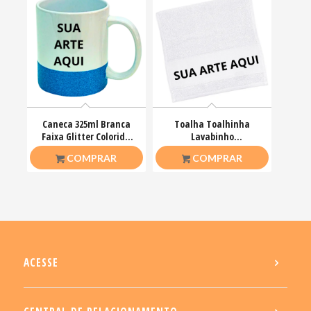
Caneca 325ml Branca
Toalha Toalhinha
Faixa Glitter Colorida
Lavabinho
Personalizada
Personalizada 23x38cm
R$
37,00
R$
11,00
COMPRAR
COMPRAR
ACESSE