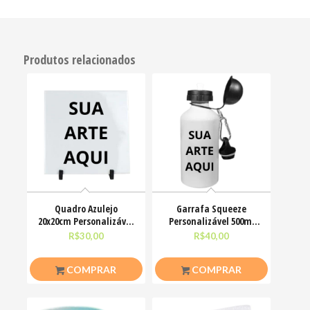
Produtos relacionados
Quadro Azulejo
Garrafa Squeeze
20x20cm Personalizável
Personalizável 500ml
Sublimação Com
Tampa Dupla
R$
30,00
R$
40,00
Suporte
mosquetão
COMPRAR
COMPRAR