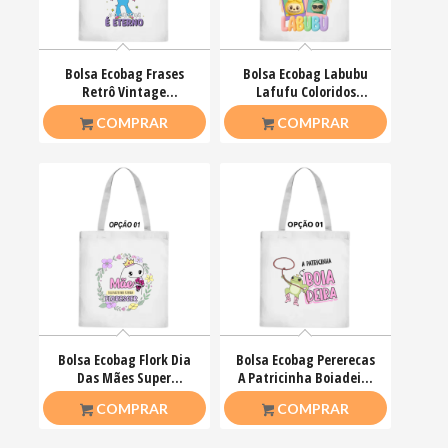
Bolsa Ecobag Frases
Bolsa Ecobag Labubu
Retrô Vintage
Lafufu Coloridos
Nostalgia Anos 80 Anos
Tendência Infantil
R$
26,50
R$
26,50
COMPRAR
COMPRAR
90
Bolsa Ecobag Flork Dia
Bolsa Ecobag Pererecas
Das Mães Super
A Patricinha Boiadeira
Inspiração Rainha
Gratiluz
R$
26,50
R$
26,50
COMPRAR
COMPRAR
Amor