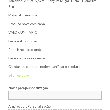
Tamanho: Altura: 9,5cm – Largura (Alça): 12cm – Diâmetro:
8cm
Material: Cerâmica
Produto novo com caixa
VALOR UNITÁRIO
Lavar antes do uso
Pode ir no micro-ondas
Lavar com esponja macia
Quedas ou choques podem danificar o produto
24 em estoque
Nome para personalização
Arquivo para Personalização