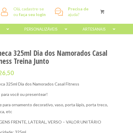
Olá, cadastre-se
Precisa de
ou
faça seu login
ajuda?
PERSONALIZÁVEIS
ARTESANAIS
neca 325ml Dia dos Namorados Casal
ness Treina Junto
26,50
ca 325ml Dia dos Namorados Casal Fitness
l para você ou presentear!
e para ornamento decorativo, vaso, porta lápis, porta treco,
ca, etc
GENS FRENTE, LATERAL, VERSO – VALOR UNITÁRIO
cidade: 325ml