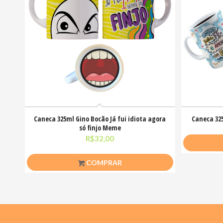
Caneca 325ml Gino Bocão Já fui idiota agora
Caneca 32
só finjo Meme
R$
32,00
COMPRAR