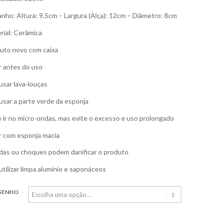
nho: Altura: 9,5cm – Largura (Alça): 12cm – Diâmetro: 8cm
rial: Cerâmica
uto novo com caixa
r antes do uso
usar lava-louças
usar a parte verde da esponja
 ir no micro-ondas, mas evite o excesso e uso prolongado
r com esponja macia
as ou choques podem danificar o produto
utilizar limpa alumínio e saponáceos
SENHO