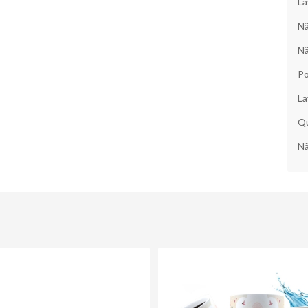
La
Nã
Nã
Po
La
Qu
Nã