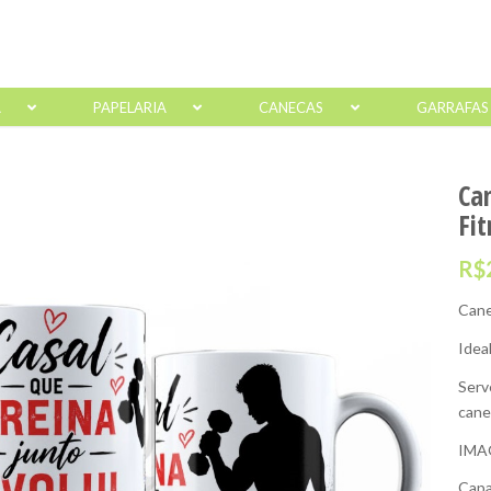
A
PAPELARIA
CANECAS
GARRAFAS
Ca
Fit
R$
Cane
Idea
Serv
cane
IMA
Capa