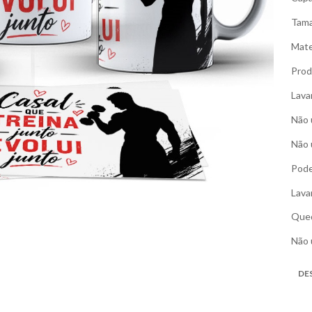
Tama
Mate
Prod
Lava
Não 
Não 
Pode
Lava
Qued
Não 
DE