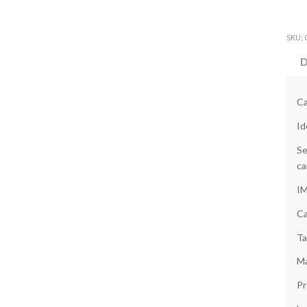
SKU:
D
Ca
Id
Se
ca
I
Ca
Ta
Ma
Pr