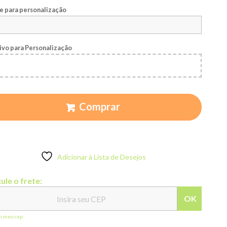
 para personalização
ivo para Personalização
Comprar
Adicionar à Lista de Desejos
ule o frete:
OK
ei meu cep