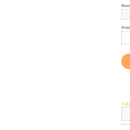
Nome
Arqu
Calc
Não s