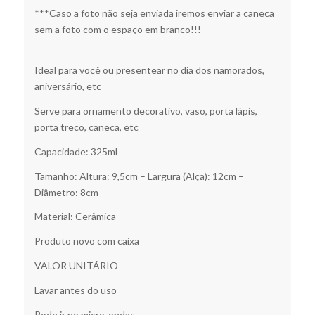
***Caso a foto não seja enviada iremos enviar a caneca
sem a foto com o espaço em branco!!!
Ideal para você ou presentear no dia dos namorados,
aniversário, etc
Serve para ornamento decorativo, vaso, porta lápis,
porta treco, caneca, etc
Capacidade: 325ml
Tamanho: Altura: 9,5cm – Largura (Alça): 12cm –
Diâmetro: 8cm
Material: Cerâmica
Produto novo com caixa
VALOR UNITÁRIO
Lavar antes do uso
Pode ir no micro-ondas