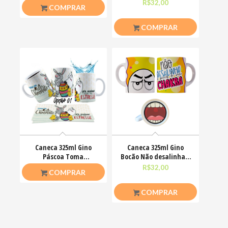
Cera Colorir
Engraçadas Meme
R$
23,00
R$
32,00
COMPRAR
COMPRAR
Caneca 325ml Gino
Caneca 325ml Gino
Páscoa Toma
Bocão Não desalinha a
chocolate pra acalmar
porra do meu chakra
R$
26,50
R$
32,00
COMPRAR
esse teu estresse
COMPRAR