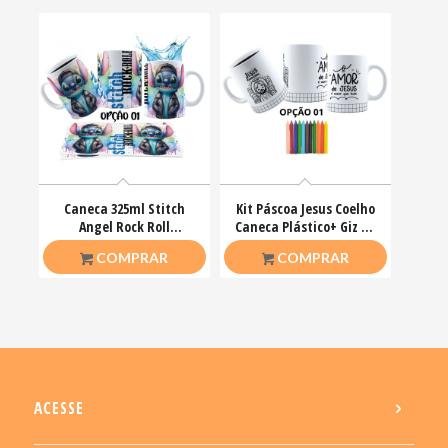
Caneca 325ml Stitch
Kit Páscoa Jesus Coelho
Angel Rock Roll
Caneca Plástico+ Giz De
Motoclub Motoqueiro
Cera Colorir
R$
26,50
R$
23,00
COMPRAR
COMPRAR
ACESSE