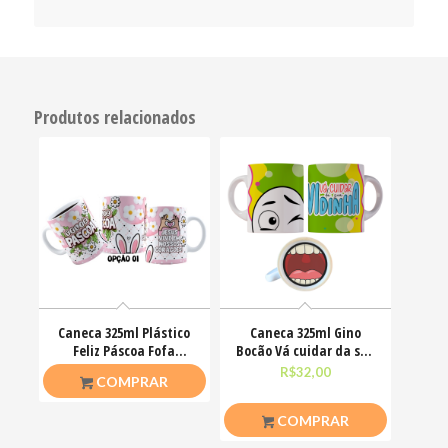
Produtos relacionados
Caneca 325ml Plástico
Caneca 325ml Gino
Feliz Páscoa Fofa
Bocão Vá cuidar da sua
Coelhinhos Mimos
vidinha Engraçadas
R$
20,00
R$
32,00
COMPRAR
COMPRAR