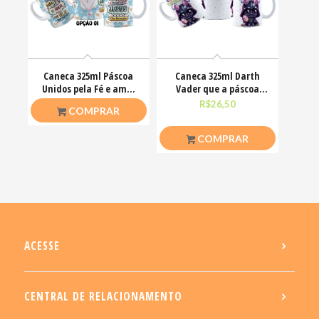
Caneca 325ml Páscoa
Caneca 325ml Darth
Unidos pela Fé e amor
Vader que a páscoa
que ele nos ensinou
esteja com você
R$
26,50
R$
26,50
COMPRAR
COMPRAR
ACESSE
CENTRAL DE RELACIONAMENTO