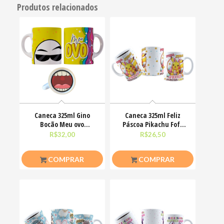
Produtos relacionados
Caneca 325ml Gino
Caneca 325ml Feliz
Bocão Meu ovo
Páscoa Pikachu Fofo
Engraçadas Meme
divertido
R$
32,00
R$
26,50
COMPRAR
COMPRAR