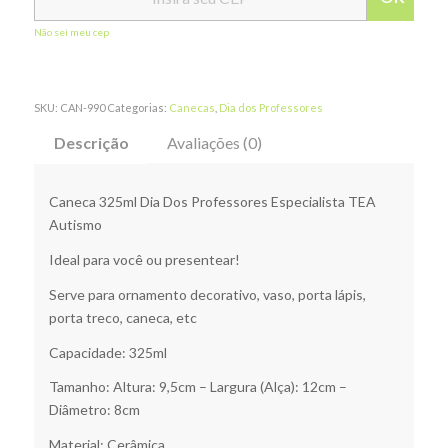
Não sei meu cep
SKU:
CAN-990
Categorias:
Canecas
,
Dia dos Professores
Descrição
Avaliações (0)
Caneca 325ml Dia Dos Professores Especialista TEA
Autismo
Ideal para você ou presentear!
Serve para ornamento decorativo, vaso, porta lápis,
porta treco, caneca, etc
Capacidade: 325ml
Tamanho: Altura: 9,5cm – Largura (Alça): 12cm –
Diâmetro: 8cm
Material: Cerâmica