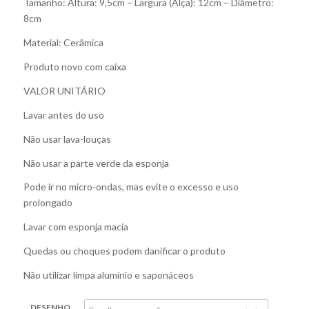
Tamanho: Altura: 9,5cm – Largura (Alça): 12cm – Diâmetro:
8cm
Material: Cerâmica
Produto novo com caixa
VALOR UNITÁRIO
Lavar antes do uso
Não usar lava-louças
Não usar a parte verde da esponja
Pode ir no micro-ondas, mas evite o excesso e uso
prolongado
Lavar com esponja macia
Quedas ou choques podem danificar o produto
Não utilizar limpa alumínio e saponáceos
DESENHO