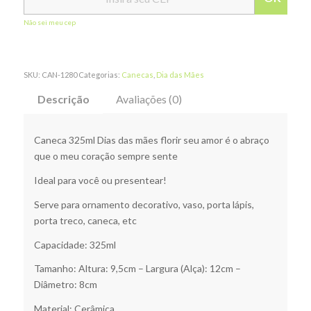
Não sei meu cep
SKU:
CAN-1280
Categorias:
Canecas
,
Dia das Mães
Descrição
Avaliações (0)
Caneca 325ml Dias das mães florir seu amor é o abraço
que o meu coração sempre sente
Ideal para você ou presentear!
Serve para ornamento decorativo, vaso, porta lápis,
porta treco, caneca, etc
Capacidade: 325ml
Tamanho: Altura: 9,5cm – Largura (Alça): 12cm –
Diâmetro: 8cm
Material: Cerâmica