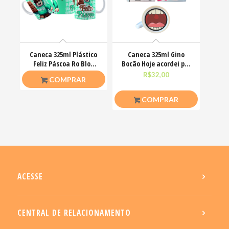
Caneca 325ml Plástico
Caneca 325ml Gino
Feliz Páscoa Ro Blox
Bocão Hoje acordei pra
Bloquinhos
ser simpática não
R$
20,00
R$
32,00
COMPRAR
COMPRAR
ACESSE
CENTRAL DE RELACIONAMENTO