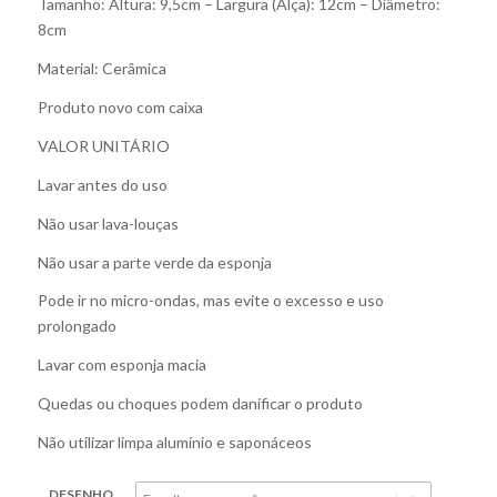
Tamanho: Altura: 9,5cm – Largura (Alça): 12cm – Diâmetro:
8cm
Material: Cerâmica
Produto novo com caixa
VALOR UNITÁRIO
Lavar antes do uso
Não usar lava-louças
Não usar a parte verde da esponja
Pode ir no micro-ondas, mas evite o excesso e uso
prolongado
Lavar com esponja macia
Quedas ou choques podem danificar o produto
Não utilizar limpa alumínio e saponáceos
DESENHO