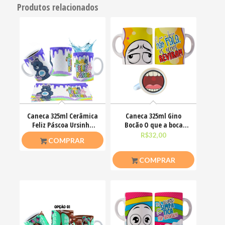
Produtos relacionados
Caneca 325ml Cerâmica
Caneca 325ml Gino
Feliz Páscoa Ursinho
Bocão O que a boca
Carinhosos
não fala, os olhos
R$
26,50
R$
32,00
COMPRAR
COMPRAR