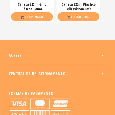
Caneca 325ml Gino
Caneca 325ml Plástico
Páscoa Toma
Feliz Páscoa Fofa
chocolate pra acalmar
Coelhinhos Mimos
R$
26,50
R$
20,00
COMPRAR
COMPRAR
esse teu estresse
ACESSE
CENTRAL DE RELACIONAMENTO
FORMAS DE PAGAMENTO