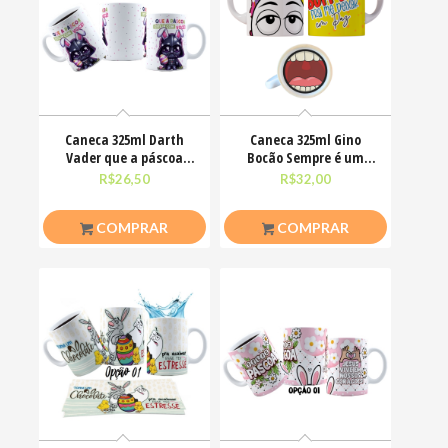
Caneca 325ml Darth
Caneca 325ml Gino
Vader que a páscoa
Bocão Sempre é um
esteja com você
bom dia pra me deixar
R$
26,50
R$
32,00
em
COMPRAR
COMPRAR