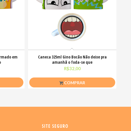
ormado em
Caneca 325ml Gino Bocão Não deixe pra
o
amanhã o foda-se que
R$
32,00
COMPRAR
SITE SEGURO