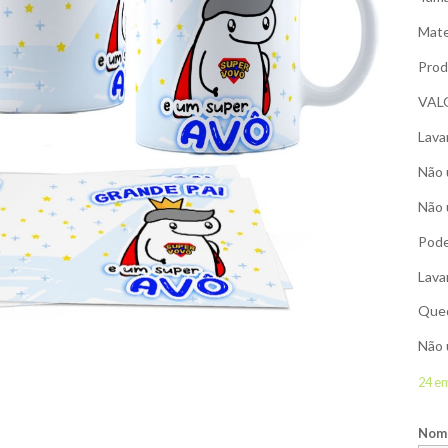
Mate
Prod
VAL
Lava
Não 
Não 
Pode
Lava
Qued
Não 
24 e
Nome