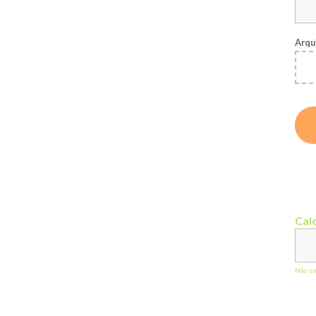
Arqu
Calc
Não s