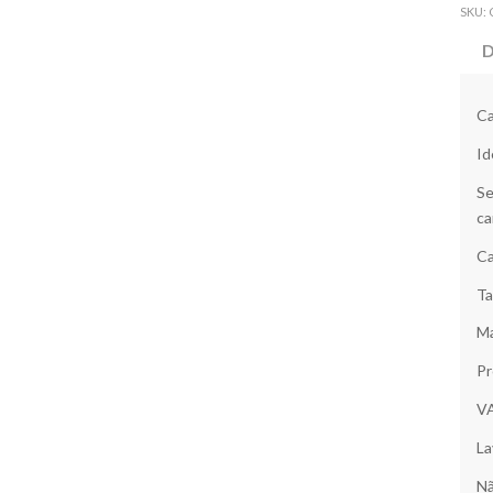
SKU:
D
Ca
Id
Se
ca
Ca
Ta
Ma
Pr
V
La
Nã