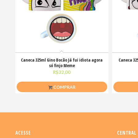
Caneca 325ml Gino Bocão Já fui idiota agora
Caneca 32
só finjo Meme
R$
32,00
COMPRAR
ACESSE
CENTRAL