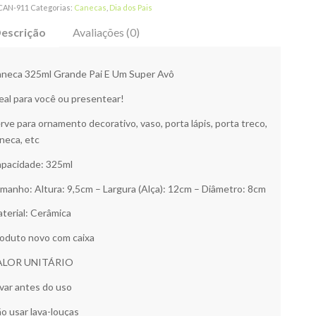
CAN-911
Categorias:
Canecas
,
Dia dos Pais
escrição
Avaliações (0)
neca 325ml Grande Pai E Um Super Avô
eal para você ou presentear!
rve para ornamento decorativo, vaso, porta lápis, porta treco,
neca, etc
pacidade: 325ml
manho: Altura: 9,5cm – Largura (Alça): 12cm – Diâmetro: 8cm
terial: Cerâmica
oduto novo com caixa
ALOR UNITÁRIO
var antes do uso
o usar lava-louças