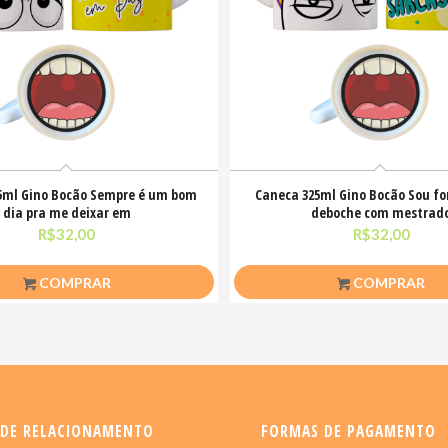
5ml Gino Bocão Sempre é um bom
Caneca 325ml Gino Bocão Sou f
dia pra me deixar em
deboche com mestrad
R$
32,00
R$
32,00
COMPRAR
COMPRAR
 DE RELACIONAMENTO
FORMAS DE PAGAMENTO