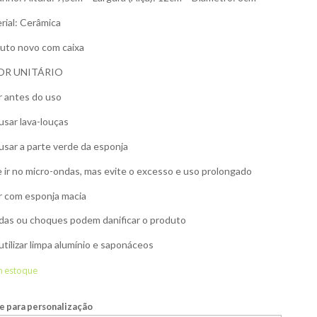
rial: Cerâmica
uto novo com caixa
OR UNITÁRIO
r antes do uso
usar lava-louças
usar a parte verde da esponja
 ir no micro-ondas, mas evite o excesso e uso prolongado
r com esponja macia
as ou choques podem danificar o produto
utilizar limpa alumínio e saponáceos
m estoque
 para personalização