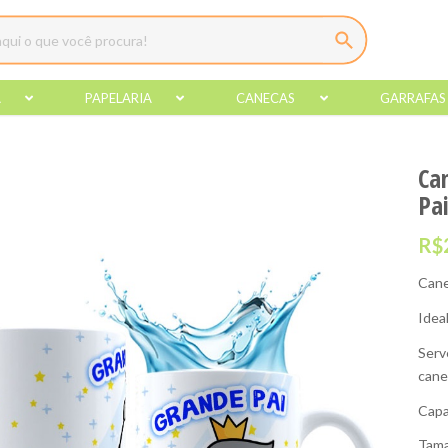
A
PAPELARIA
CANECAS
GARRAFAS
Ca
Pa
R$
Cane
Idea
Serv
cane
Capa
Tama