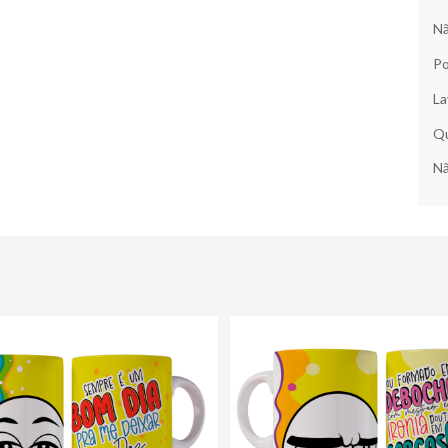
Nã
Po
La
Qu
Nã