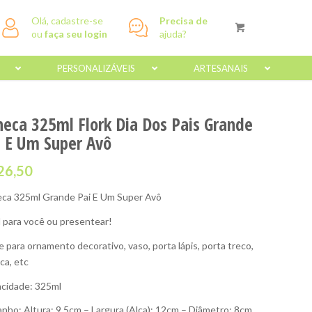
Olá, cadastre-se
Precisa de
ou
faça seu login
ajuda?
PERSONALIZÁVEIS
ARTESANAIS
neca 325ml Flork Dia Dos Pais Grande
i E Um Super Avô
26,50
ca 325ml Grande Pai E Um Super Avô
l para você ou presentear!
e para ornamento decorativo, vaso, porta lápis, porta treco,
ca, etc
cidade: 325ml
nho: Altura: 9,5cm – Largura (Alça): 12cm – Diâmetro: 8cm