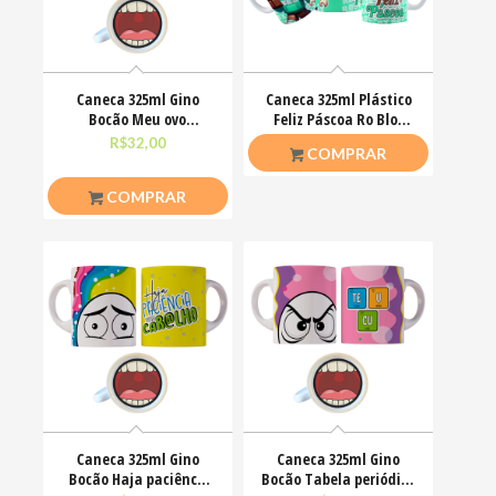
Caneca 325ml Gino
Caneca 325ml Plástico
Bocão Meu ovo
Feliz Páscoa Ro Blox
Engraçadas Meme
Bloquinhos
R$
32,00
R$
20,00
COMPRAR
COMPRAR
Caneca 325ml Gino
Caneca 325ml Gino
Bocão Haja paciênca
Bocão Tabela periódica