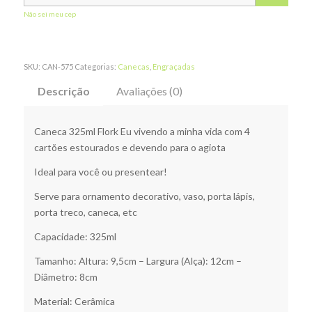
Não sei meu cep
SKU:
CAN-575
Categorias:
Canecas
,
Engraçadas
Descrição
Avaliações (0)
Caneca 325ml Flork Eu vivendo a minha vida com 4
cartões estourados e devendo para o agiota
Ideal para você ou presentear!
Serve para ornamento decorativo, vaso, porta lápis,
porta treco, caneca, etc
Capacidade: 325ml
Tamanho: Altura: 9,5cm – Largura (Alça): 12cm –
Diâmetro: 8cm
Material: Cerâmica