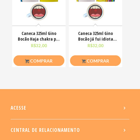
Caneca 325ml Gino
Caneca 325ml Gino
Bocão Haja chakra pra
Bocão Já fui idiota
alinha nessa vida
agora só finjo Meme
R$
32,00
R$
32,00
COMPRAR
COMPRAR
ACESSE
CENTRAL DE RELACIONAMENTO