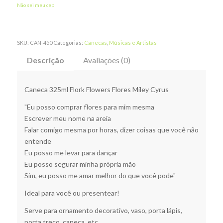
Não sei meu cep
SKU:
CAN-450
Categorias:
Canecas
,
Músicas e Artistas
Descrição
Avaliações (0)
Caneca 325ml Flork Flowers Flores Miley Cyrus
"Eu posso comprar flores para mim mesma
Escrever meu nome na areia
Falar comigo mesma por horas, dizer coisas que você não
entende
Eu posso me levar para dançar
Eu posso segurar minha própria mão
Sim, eu posso me amar melhor do que você pode"
Ideal para você ou presentear!
Serve para ornamento decorativo, vaso, porta lápis,
porta treco, caneca, etc