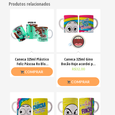
Produtos relacionados
Caneca 325ml Plástico
Caneca 325ml Gino
Feliz Páscoa Ro Blox
Bocão Hoje acordei pra
Bloquinhos
ser simpática não
R$
20,00
R$
32,00
COMPRAR
COMPRAR