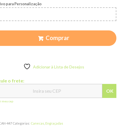
ivo para Personalização
Comprar
Adicionar à Lista de Desejos
ule o frete:
OK
ei meu cep
CAN-447
Categorias:
Canecas
,
Engraçadas