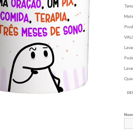
Tama
Mate
Prod
VAL
Lava
Pode
Lava
Qued
DE
Nome