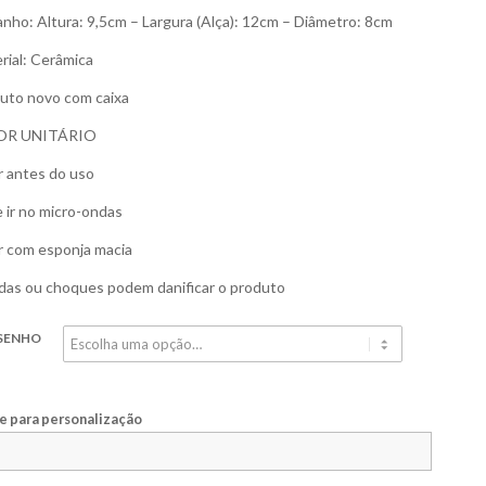
nho: Altura: 9,5cm – Largura (Alça): 12cm – Diâmetro: 8cm
rial: Cerâmica
uto novo com caixa
OR UNITÁRIO
r antes do uso
 ir no micro-ondas
r com esponja macia
as ou choques podem danificar o produto
SENHO
 para personalização