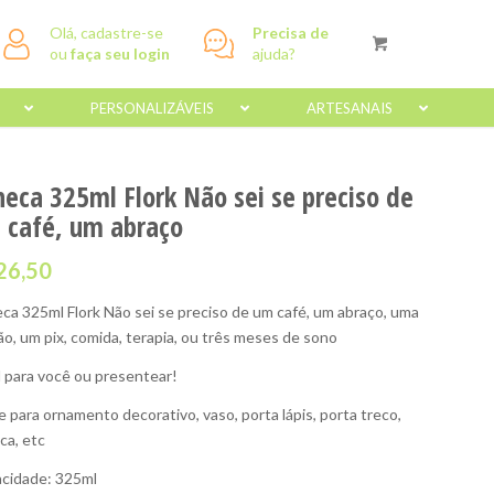
Olá, cadastre-se
Precisa de
ou
faça seu login
ajuda?
PERSONALIZÁVEIS
ARTESANAIS
neca 325ml Flork Não sei se preciso de
 café, um abraço
26,50
ca 325ml Flork Não sei se preciso de um café, um abraço, uma
ão, um pix, comida, terapia, ou três meses de sono
l para você ou presentear!
e para ornamento decorativo, vaso, porta lápis, porta treco,
ca, etc
cidade: 325ml