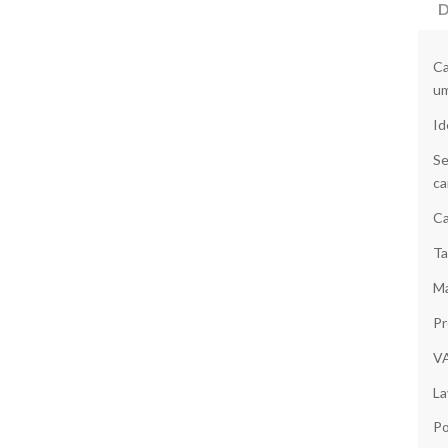
D
Ca
um
Id
Se
ca
Ca
Ta
Ma
Pr
V
La
Po