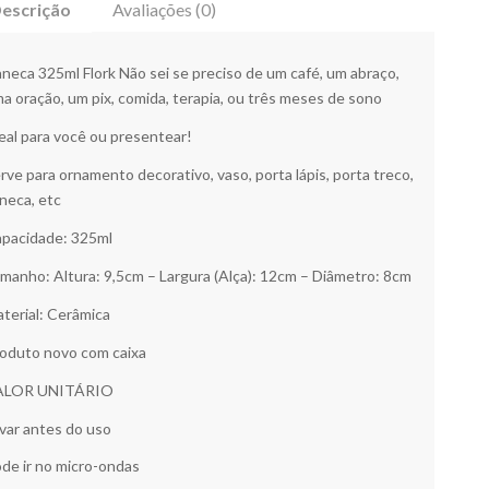
escrição
Avaliações (0)
neca 325ml Flork Não sei se preciso de um café, um abraço,
a oração, um pix, comida, terapia, ou três meses de sono
eal para você ou presentear!
rve para ornamento decorativo, vaso, porta lápis, porta treco,
neca, etc
pacidade: 325ml
manho: Altura: 9,5cm – Largura (Alça): 12cm – Diâmetro: 8cm
terial: Cerâmica
oduto novo com caixa
ALOR UNITÁRIO
var antes do uso
de ir no micro-ondas