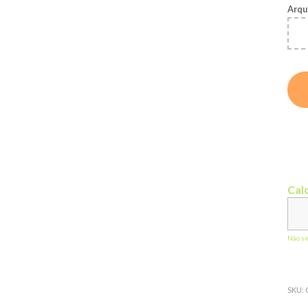
Arqu
Calc
Não s
SKU: