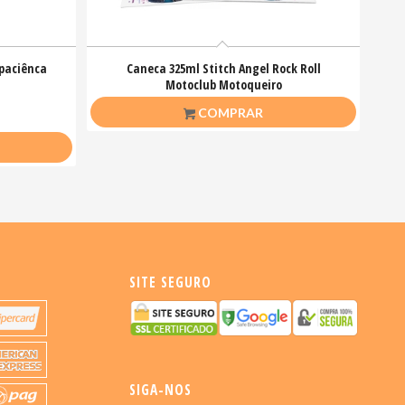
 paciênca
Caneca 325ml Stitch Angel Rock Roll
Motoclub Motoqueiro
R$
26,50
COMPRAR
SITE SEGURO
SIGA-NOS