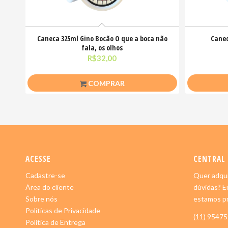
Caneca 325ml Gino Bocão O que a boca não
Canec
fala, os olhos
R$
32,00
COMPRAR
ACESSE
CENTRAL
Cadastre-se
Quer adqui
Área do cliente
dúvidas? E
Sobre nós
estamos pr
Políticas de Privacidade
(11) 9547
Política de Entrega