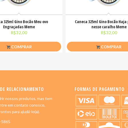
a 325ml Gino Bocão Meu ovo
Caneca 325ml Gino Bocão Haja
Engraçadas Meme
nesse caralho Meme
R$
32,00
R$
32,00
COMPRAR
COMPRAR
 DE RELACIONAMENTO
FORMAS DE PAGAMENTO
rir nossos produtos, mas tem
ntre em contato conosco,
ontos para ajudá-lo(a).
5-5865