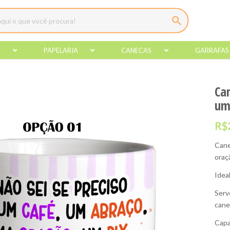
A
PAPELARIA
CANECAS
GARRAFAS
Ca
um
R$
Cane
oraç
Idea
Serv
cane
Capa