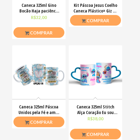
Caneca 325ml Gino
Kit Páscoa Jesus Coelho
Bocão Haja paciênca
Caneca Plástico+ Giz De
nesse caralho Meme
Cera Colorir
R$
32,00
R$
23,00
COMPRAR
COMPRAR
Caneca 325ml Páscoa
Caneca 325ml Stitch
Unidos pela Fé e amor
Alça Coração Eu sou
que ele nos ensinou
uma pessoa calma
R$
26,50
R$
38,00
COMPRAR
COMPRAR