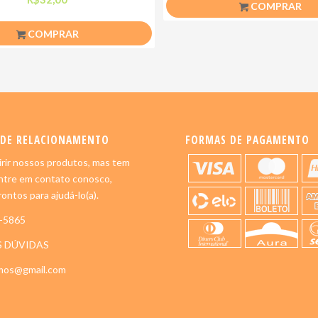
COMPRAR
COMPRAR
 DE RELACIONAMENTO
FORMAS DE PAGAMENTO
rir nossos produtos, mas tem
ntre em contato conosco,
ontos para ajudá-lo(a).
5-5865
S DÚVIDAS
imos@gmail.com