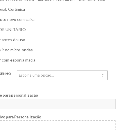
rial: Cerâmica
uto novo com caixa
OR UNITÁRIO
r antes do uso
 ir no micro-ondas
r com esponja macia
SENHO
 para personalização
ivo para Personalização