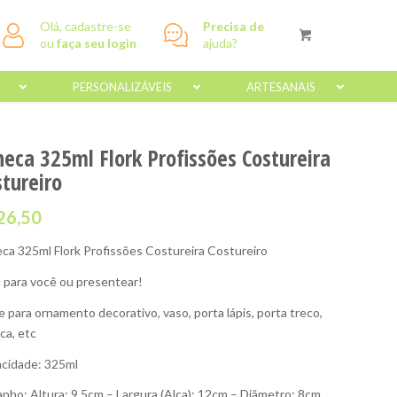
Olá, cadastre-se
Precisa de
ou
faça seu login
ajuda?
PERSONALIZÁVEIS
ARTESANAIS
neca 325ml Flork Profissões Costureira
stureiro
26,50
ca 325ml Flork Profissões Costureira Costureiro
l para você ou presentear!
e para ornamento decorativo, vaso, porta lápis, porta treco,
ca, etc
cidade: 325ml
nho: Altura: 9,5cm – Largura (Alça): 12cm – Diâmetro: 8cm