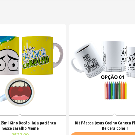
25ml Gino Bocão Haja paciênca
Kit Páscoa Jesus Coelho Caneca Pl
nesse caralho Meme
De Cera Colorir
R$
32,00
R$
23,00