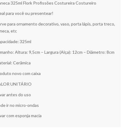
neca 325ml Flork Profissões Costureira Costureiro
eal para você ou presentear!
rve para ornamento decorativo, vaso, porta lápis, porta treco,
neca, etc
pacidade: 325ml
manho: Altura: 9,5cm – Largura (Alça): 12cm – Diâmetro: 8cm
terial: Cerâmica
oduto novo com caixa
ALOR UNITÁRIO
var antes do uso
de ir no micro-ondas
var com esponja macia