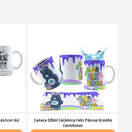
ástico+ Giz
Caneca 325ml Cerâmica Feliz Páscoa Ursinho
Carinhosos
R$
26,50