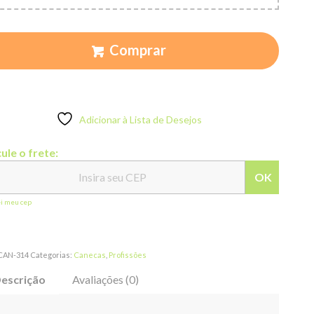
Comprar
Adicionar à Lista de Desejos
ule o frete:
OK
ei meu cep
CAN-314
Categorias:
Canecas
,
Profissões
escrição
Avaliações (0)