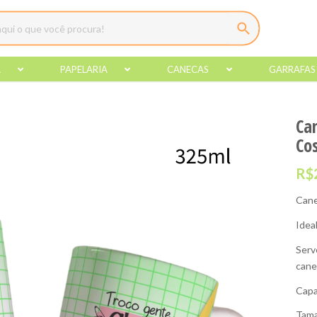
A
PAPELARIA
CANECAS
GARRAFAS
Ca
Co
R$
Cane
Idea
Serv
cane
Capa
Tama