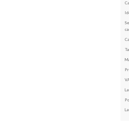
Ca
Id
Se
ca
Ca
Ta
Ma
Pr
V
La
Po
La