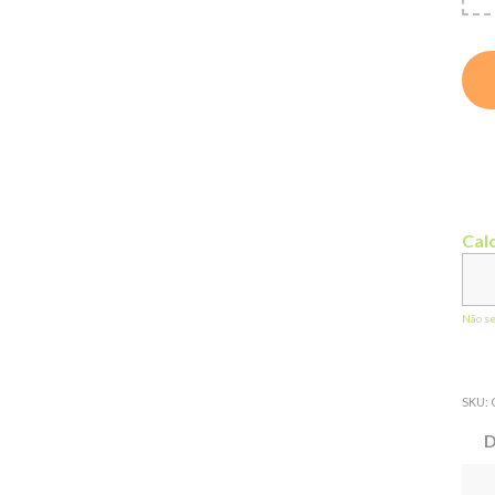
Calc
Não s
SKU:
D