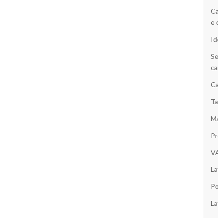
Ca
e 
Id
Se
ca
Ca
Ta
Ma
Pr
V
La
Po
La