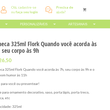
Olá, cadastre-se
Precisa de
ou
faça seu login
ajuda?
PERSONALIZÁVEIS
ARTESANAIS
neca 325ml Flork Quando você acorda às
 seu corpo às 9h
26,50
ca 325ml Flork Quando você acorda às 7h, seu corpo às 9h e o
bom humor às 11h
l para você ou presentear!
e para ornamento decorativo, vaso, porta lápis, porta treco,
ca, etc
cidade: 325ml