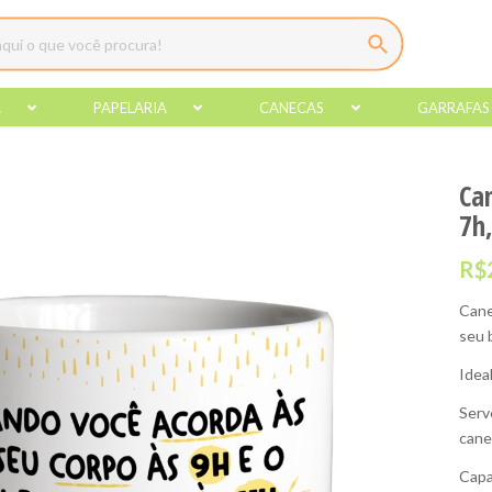
A
PAPELARIA
CANECAS
GARRAFAS
Ca
7h,
R$
Cane
seu 
Idea
Serv
cane
Capa