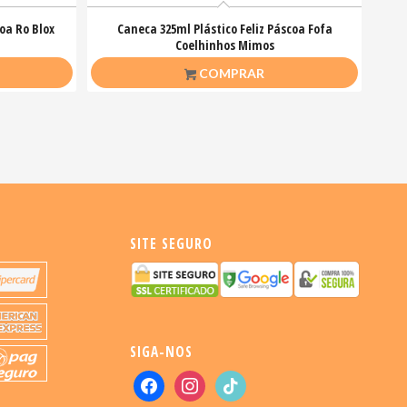
oa Ro Blox
Caneca 325ml Plástico Feliz Páscoa Fofa
Coelhinhos Mimos
R$
20,00
COMPRAR
SITE SEGURO
SIGA-NOS