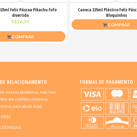
25ml Feliz Páscoa Pikachu Fofo
Caneca 325ml Plástico Feliz Pásc
divertido
Bloquinhos
R$
26,50
R$
20,00
COMPRAR
COMPRAR
 DE RELACIONAMENTO
FORMAS DE PAGAMENTO
rir nossos produtos, mas tem
ntre em contato conosco,
ontos para ajudá-lo(a).
5-5865
S DÚVIDAS