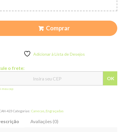
Comprar
Adicionar à Lista de Desejos
ule o frete:
OK
ei meu cep
CAN-423
Categorias:
Canecas
,
Engraçadas
escrição
Avaliações (0)