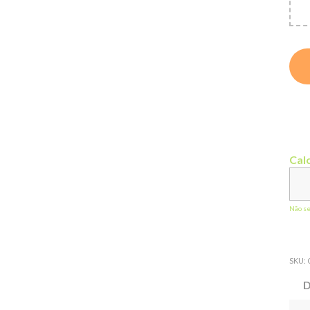
Calc
Não s
SKU:
D