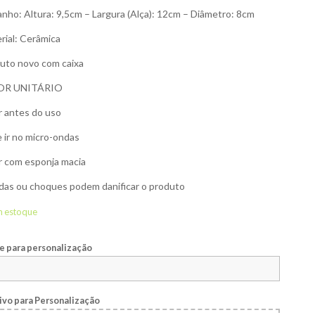
nho: Altura: 9,5cm – Largura (Alça): 12cm – Diâmetro: 8cm
rial: Cerâmica
uto novo com caixa
OR UNITÁRIO
r antes do uso
 ir no micro-ondas
r com esponja macia
as ou choques podem danificar o produto
m estoque
 para personalização
ivo para Personalização