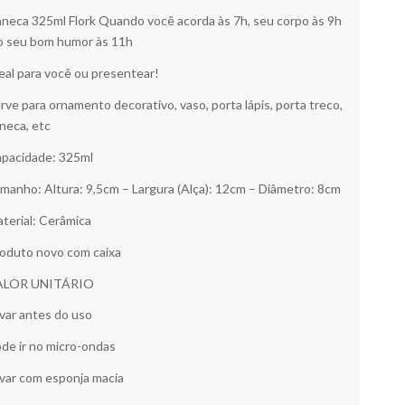
neca 325ml Flork Quando você acorda às 7h, seu corpo às 9h
o seu bom humor às 11h
eal para você ou presentear!
rve para ornamento decorativo, vaso, porta lápis, porta treco,
neca, etc
pacidade: 325ml
manho: Altura: 9,5cm – Largura (Alça): 12cm – Diâmetro: 8cm
terial: Cerâmica
oduto novo com caixa
ALOR UNITÁRIO
var antes do uso
de ir no micro-ondas
var com esponja macia