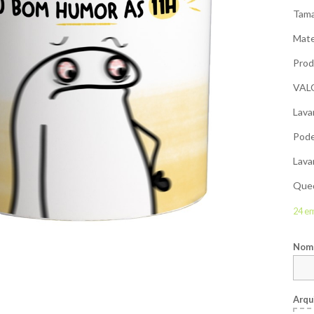
Tama
Mate
Prod
VAL
Lava
Pode
Lava
Qued
24 e
Nome
Arqu