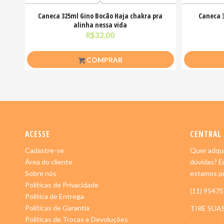
Caneca 325ml Gino Bocão Haja chakra pra
Caneca 3
alinha nessa vida
R$
32,00
COMPRAR
ACESSE
CENTRAL
Cadastre-se
Quer adqui
Área do cliente
dúvidas? E
Sobre nós
estamos pr
Políticas de Privacidade
(11) 9547
Política de Entrega
Políticas de Garantia
TIRE SUA
Políticas de Trocas e Devoluções