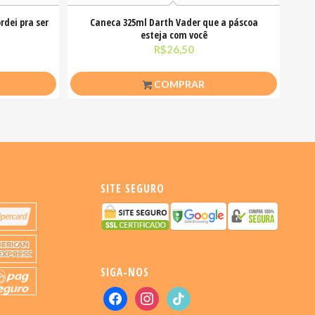
rdei pra ser
Caneca 325ml Darth Vader que a páscoa
esteja com você
R$
26,50
COMPRAR
SITE SEGURO
SIGA-NOS