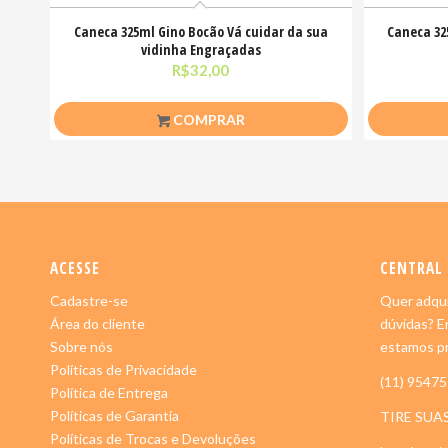
Caneca 325ml Gino Bocão Vá cuidar da sua
Caneca 32
vidinha Engraçadas
R$
32,00
COMPRAR
ACESSE
CENTRAL
Cadastre-se
Quer adqui
Área do cliente
dúvidas? E
Sobre nós
estamos pr
Políticas de Privacidade
(11) 9547
Política de Entrega
Políticas de Garantia
TIRE SUA
Políticas de Trocas e Devoluções