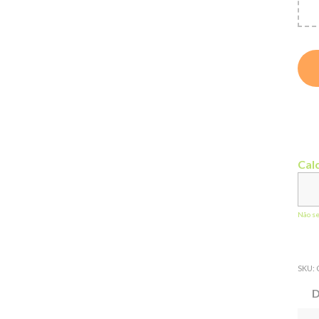
Calc
Não s
SKU:
D