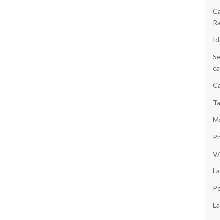
Ca
Ra
Id
Se
ca
Ca
Ta
Ma
Pr
V
La
Po
La