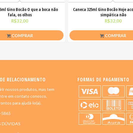
5ml Gino Bocão O que a boca não
Caneca 325ml Gino Bocão Hoje aco
fala, os olhos
simpática não
R$
32,00
R$
32,00
COMPRAR
COMPRAR
 DE RELACIONAMENTO
FORMAS DE PAGAMENTO
rir nossos produtos, mas tem
ntre em contato conosco,
ontos para ajudá-lo(a).
5-5865
S DÚVIDAS