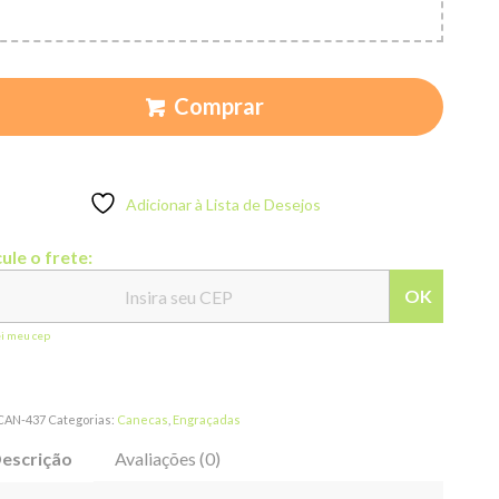
Comprar
Adicionar à Lista de Desejos
ule o frete:
OK
ei meu cep
CAN-437
Categorias:
Canecas
,
Engraçadas
escrição
Avaliações (0)