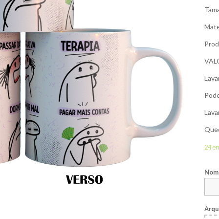
Tama
Mate
Prod
VAL
Lava
Pode
Lava
Qued
24 e
Nome
Arqu