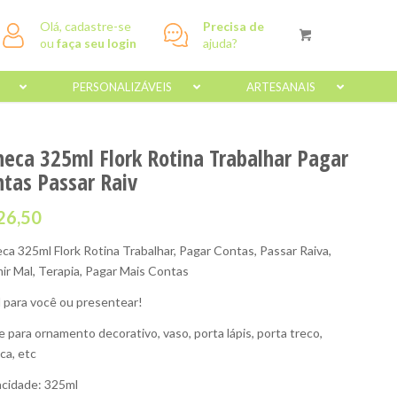
Olá, cadastre-se
Precisa de
ou
faça seu login
ajuda?
PERSONALIZÁVEIS
ARTESANAIS
neca 325ml Flork Rotina Trabalhar Pagar
ntas Passar Raiv
26,50
ca 325ml Flork Rotina Trabalhar, Pagar Contas, Passar Raiva,
ir Mal, Terapia, Pagar Mais Contas
l para você ou presentear!
e para ornamento decorativo, vaso, porta lápis, porta treco,
ca, etc
cidade: 325ml