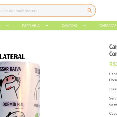
A
PAPELARIA
CANECAS
GARRAFAS
Ca
Co
R$
Cane
Dorm
Idea
Serv
cane
Capa