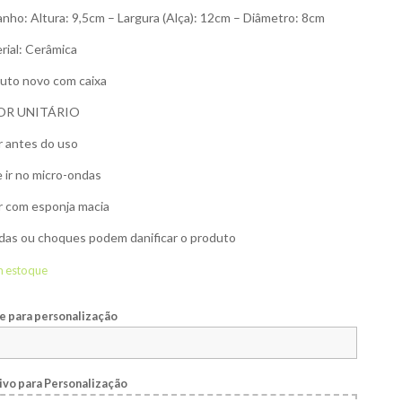
nho: Altura: 9,5cm – Largura (Alça): 12cm – Diâmetro: 8cm
rial: Cerâmica
uto novo com caixa
OR UNITÁRIO
r antes do uso
 ir no micro-ondas
r com esponja macia
as ou choques podem danificar o produto
m estoque
 para personalização
ivo para Personalização