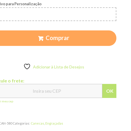
ivo para Personalização
Comprar
Adicionar à Lista de Desejos
ule o frete:
OK
ei meu cep
CAN-580
Categorias:
Canecas
,
Engraçadas