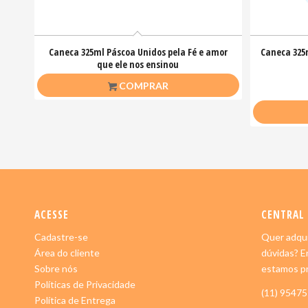
Caneca 325ml Páscoa Unidos pela Fé e amor
Caneca 325m
que ele nos ensinou
R$
26,50
COMPRAR
ACESSE
CENTRAL
Cadastre-se
Quer adqui
Área do cliente
dúvidas? E
Sobre nós
estamos pr
Políticas de Privacidade
(11) 9547
Política de Entrega