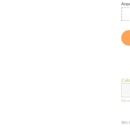
Arqu
Calc
Não s
SKU: