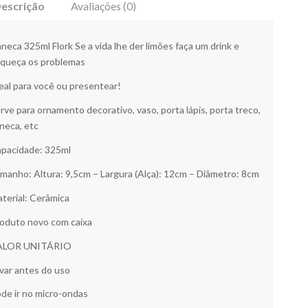
escrição
Avaliações (0)
neca 325ml Flork Se a vida lhe der limões faça um drink e
queça os problemas
eal para você ou presentear!
rve para ornamento decorativo, vaso, porta lápis, porta treco,
neca, etc
pacidade: 325ml
manho: Altura: 9,5cm – Largura (Alça): 12cm – Diâmetro: 8cm
terial: Cerâmica
oduto novo com caixa
ALOR UNITÁRIO
var antes do uso
de ir no micro-ondas