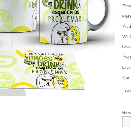
Tama
Mate
Prod
VAL
Lava
Pode
Lava
Qued
DE
Nome