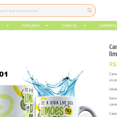
A
PAPELARIA
CANECAS
GARRAFAS
Ca
li
R$
Cane
os p
Idea
Serv
cane
Capa