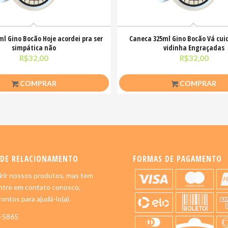
l Gino Bocão Hoje acordei pra ser
Caneca 325ml Gino Bocão Vá cui
simpática não
vidinha Engraçadas
R$
32,00
R$
32,00
COMPRAR
COMPRAR
 DE RELACIONAMENTO
FORMAS DE PAGAMENTO
rir nossos produtos, mas tem
ntre em contato conosco,
ontos para ajudá-lo(a).
5-5865