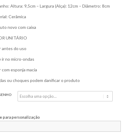
nho: Altura: 9,5cm – Largura (Alça): 12cm – Diâmetro: 8cm
rial: Cerâmica
uto novo com caixa
OR UNITÁRIO
r antes do uso
 ir no micro-ondas
r com esponja macia
as ou choques podem danificar o produto
SENHO
 para personalização