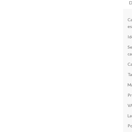
D
Ca
es
Id
Se
ca
Ca
Ta
Ma
Pr
V
La
Po