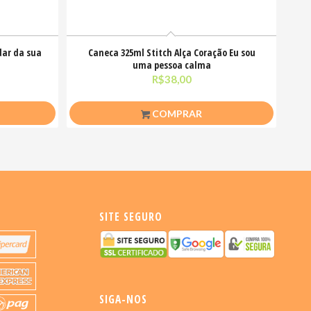
dar da sua
Caneca 325ml Stitch Alça Coração Eu sou
uma pessoa calma
R$
38,00
COMPRAR
SITE SEGURO
SIGA-NOS