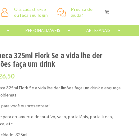
Olá, cadastre-se
Precisa de
ou
faça seu login
ajuda?
PERSONALIZÁVEIS
ARTESANAIS
neca 325ml Flork Se a vida lhe der
mões faça um drink
26,50
ca 325ml Flork Se a vida lhe der limões faça um drink e esqueça
roblemas
l para você ou presentear!
e para ornamento decorativo, vaso, porta lápis, porta treco,
ca, etc
cidade: 325ml