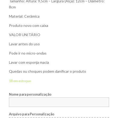
Tamanho: Altura: 9,5cm – Largura (Alça): 12cm – Diâmetro:
8cm
Material: Cerâmica
Produto novo com caixa
VALOR UNITÁRIO
Lavar antes do uso
Pode ir no micro-ondas
Lavar com esponja macia
Quedas ou choques podem danificar o produto
18 em estoque
Nome para personalização
Arquivo para Personalização