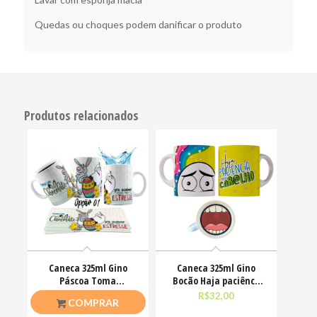
Quedas ou choques podem danificar o produto
Produtos relacionados
Caneca 325ml Gino
Caneca 325ml Gino
Páscoa Toma
Bocão Haja paciênca
chocolate pra acalmar
nesse caralho Meme
R$
26,50
R$
32,00
COMPRAR
esse teu estresse