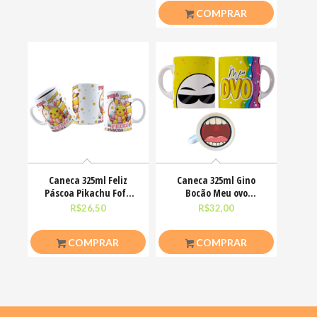
COMPRAR
Caneca 325ml Feliz
Caneca 325ml Gino
Páscoa Pikachu Fofo
Bocão Meu ovo
divertido
Engraçadas Meme
R$
26,50
R$
32,00
COMPRAR
COMPRAR