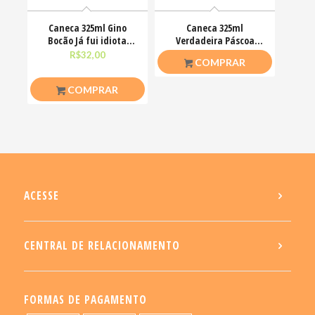
Caneca 325ml Gino
Caneca 325ml
Bocão Já fui idiota
Verdadeira Páscoa
agora só finjo Meme
Jesus Cristo O amor
R$
32,00
R$
26,50
COMPRAR
venceu
COMPRAR
ACESSE
CENTRAL DE RELACIONAMENTO
FORMAS DE PAGAMENTO