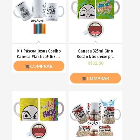
Kit Páscoa Jesus Coelho
Caneca 325ml Gino
Caneca Plástico+ Giz De
Bocão Não deixe pra
Cera Colorir
amanhã o foda-se que
R$
23,00
R$
32,00
COMPRAR
COMPRAR