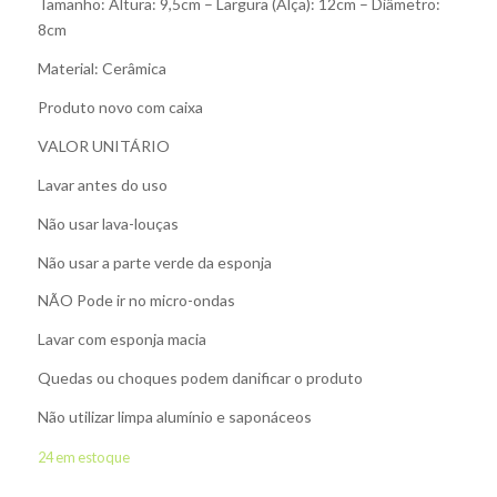
Tamanho: Altura: 9,5cm – Largura (Alça): 12cm – Diâmetro:
8cm
Material: Cerâmica
Produto novo com caixa
VALOR UNITÁRIO
Lavar antes do uso
Não usar lava-louças
Não usar a parte verde da esponja
NÃO Pode ir no micro-ondas
Lavar com esponja macia
Quedas ou choques podem danificar o produto
Não utilizar limpa alumínio e saponáceos
24 em estoque