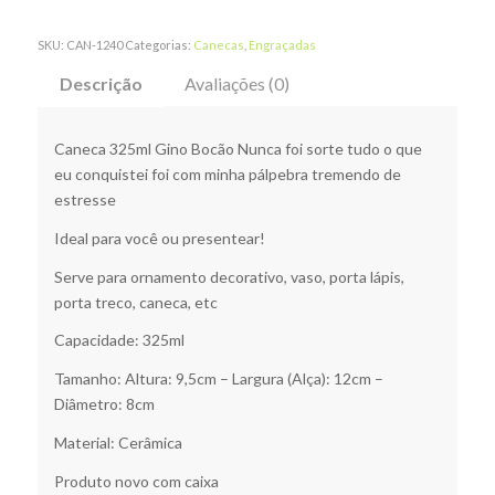
SKU:
CAN-1240
Categorias:
Canecas
,
Engraçadas
Descrição
Avaliações (0)
Caneca 325ml Gino Bocão Nunca foi sorte tudo o que
eu conquistei foi com minha pálpebra tremendo de
estresse
Ideal para você ou presentear!
Serve para ornamento decorativo, vaso, porta lápis,
porta treco, caneca, etc
Capacidade: 325ml
Tamanho: Altura: 9,5cm – Largura (Alça): 12cm –
Diâmetro: 8cm
Material: Cerâmica
Produto novo com caixa