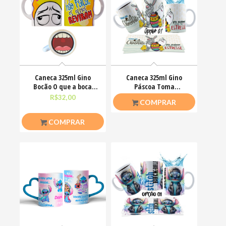
Caneca 325ml Gino
Caneca 325ml Gino
Bocão O que a boca
Páscoa Toma
não fala, os olhos
chocolate pra acalmar
R$
32,00
R$
26,50
COMPRAR
esse teu estresse
COMPRAR