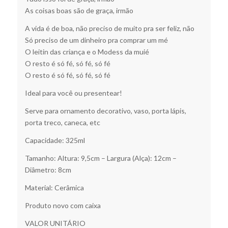
As coisas boas são de graça, irmão
A vida é de boa, não preciso de muito pra ser feliz, não
Só preciso de um dinheiro pra comprar um mé
O leitin das criança e o Modess da muié
O resto é só fé, só fé, só fé
O resto é só fé, só fé, só fé
Ideal para você ou presentear!
Serve para ornamento decorativo, vaso, porta lápis,
porta treco, caneca, etc
Capacidade: 325ml
Tamanho: Altura: 9,5cm – Largura (Alça): 12cm –
Diâmetro: 8cm
Material: Cerâmica
Produto novo com caixa
VALOR UNITÁRIO