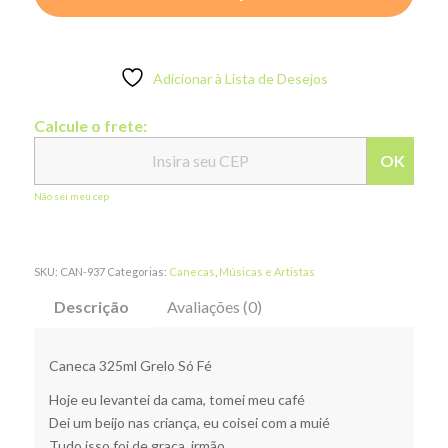
Adicionar à Lista de Desejos
Calcule o frete:
OK
Não sei meu cep
SKU:
CAN-937
Categorias:
Canecas
,
Músicas e Artistas
Descrição
Avaliações (0)
Caneca 325ml Grelo Só Fé
Hoje eu levantei da cama, tomei meu café
Dei um beijo nas criança, eu coisei com a muié
Tudo isso foi de graça, irmão