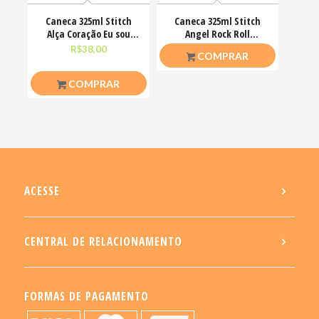
Caneca 325ml Stitch
Caneca 325ml Stitch
Alça Coração Eu sou
Angel Rock Roll
uma pessoa calma
Motoclub Motoqueiro
R$
38,00
R$
26,50
COMPRAR
COMPRAR
ACESSE
CENTRAL DE RELACIONAMENTO
FORMAS DE PAGAMENTO