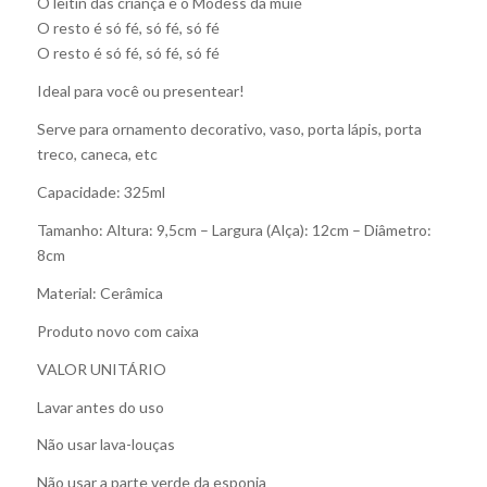
O leitin das criança e o Modess da muié
O resto é só fé, só fé, só fé
O resto é só fé, só fé, só fé
Ideal para você ou presentear!
Serve para ornamento decorativo, vaso, porta lápis, porta
treco, caneca, etc
Capacidade: 325ml
Tamanho: Altura: 9,5cm – Largura (Alça): 12cm – Diâmetro:
8cm
Material: Cerâmica
Produto novo com caixa
VALOR UNITÁRIO
Lavar antes do uso
Não usar lava-louças
Não usar a parte verde da esponja