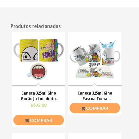
Produtos relacionados
Caneca 325ml Gino
Caneca 325ml Gino
Bocão Já fui idiota
Páscoa Toma
agora só finjo Meme
chocolate pra acalmar
R$
32,00
R$
26,50
COMPRAR
esse teu estresse
COMPRAR