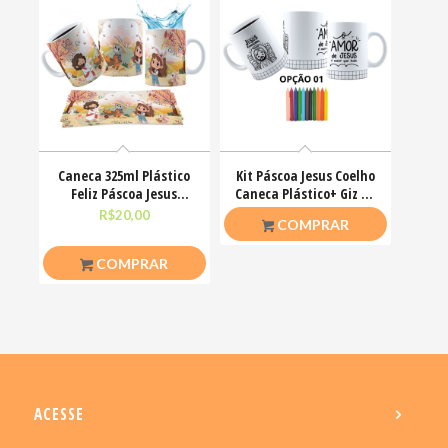
Caneca 325ml Plástico
Kit Páscoa Jesus Coelho
Feliz Páscoa Jesus
Caneca Plástico+ Giz De
Cristo Coelhinhos
Cera Colorir
R$
20,00
R$
23,00
COMPRAR
COMPRAR
ACESSE