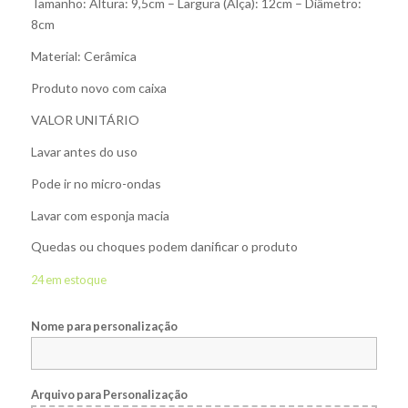
Tamanho: Altura: 9,5cm – Largura (Alça): 12cm – Diâmetro:
8cm
Material: Cerâmica
Produto novo com caixa
VALOR UNITÁRIO
Lavar antes do uso
Pode ir no micro-ondas
Lavar com esponja macia
Quedas ou choques podem danificar o produto
24 em estoque
Nome para personalização
Arquivo para Personalização