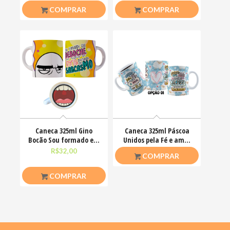
COMPRAR
COMPRAR
Caneca 325ml Gino
Caneca 325ml Páscoa
Bocão Sou formado em
Unidos pela Fé e amor
deboche com mestrado
que ele nos ensinou
R$
32,00
R$
26,50
COMPRAR
COMPRAR