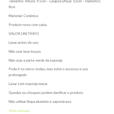
Tamanho: Altura: 9,5cm – Largura (Alça): 12cm – Diâmetro:
8cm
Material: Cerâmica
Produto novo com caixa
VALOR UNITÁRIO
Lavar antes do uso
Não usar lava-louças
Não usar a parte verde da esponja
Pode ir no micro-ondas, mas evite o excesso e uso
prolongado
Lavar com esponja macia
Quedas ou choques podem danificar o produto
Não utilizar limpa alumínio e saponáceos
24 em estoque