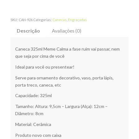
SKU:
CAN-926
Categorias:
Canecas
,
Engraçadas
Descrição
Avaliações (0)
Caneca 325ml Meme Calma a fase ruim vai passar, nem
que seja por cima de você
Ideal para você ou presentear!
Serve para ornamento decorativo, vaso, porta lápis,
porta treco, caneca, etc
Capacidade: 325ml
Tamanho: Altura: 9,5cm – Largura (Alça): 12cm –
Diâmetro: 8cm
Material: Cerâmica
Produto novo com caixa