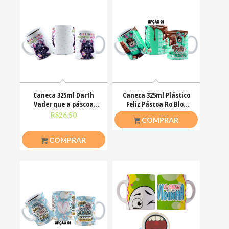
Caneca 325ml Darth
Caneca 325ml Plástico
Vader que a páscoa
Feliz Páscoa Ro Blox
esteja com você
Bloquinhos
R$
26,50
R$
20,00
COMPRAR
COMPRAR