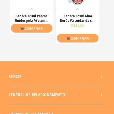
Caneca 325ml Páscoa
Caneca 325ml Gino
Unidos pela Fé e amor
Bocão Vá cuidar da sua
que ele nos ensinou
vidinha Engraçadas
R$
26,50
R$
32,00
COMPRAR
COMPRAR
ACESSE
CENTRAL DE RELACIONAMENTO