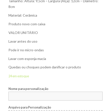
Tamanho: Altura: 9,5cm – Largura (Alça): 12cm – Diâmetro:
8cm
Material: Cerâmica
Produto novo com caixa
VALOR UNITÁRIO
Lavar antes do uso
Pode ir no micro-ondas
Lavar com esponja macia
Quedas ou choques podem danificar o produto
24 em estoque
Nome para personalização
Arquivo para Personalização