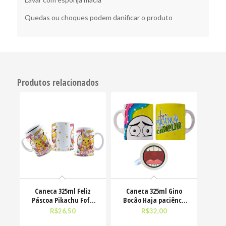
Quedas ou choques podem danificar o produto
Produtos relacionados
Caneca 325ml Feliz
Caneca 325ml Gino
Páscoa Pikachu Fofo
Bocão Haja paciênca
divertido
nesse caralho Meme
R$
26,50
R$
32,00