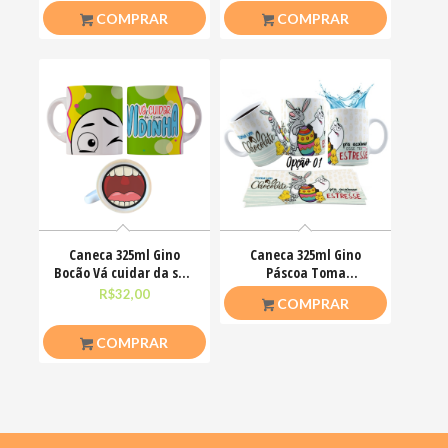
COMPRAR
COMPRAR
Caneca 325ml Gino
Caneca 325ml Gino
Bocão Vá cuidar da sua
Páscoa Toma
vidinha Engraçadas
chocolate pra acalmar
R$
32,00
R$
26,50
COMPRAR
esse teu estresse
COMPRAR