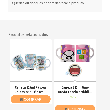
Quedas ou choques podem danificar o produto
Produtos relacionados
Caneca 325ml Páscoa
Caneca 325ml Gino
Unidos pela Fé e amor
Bocão Tabela periódica
que ele nos ensinou
Teu Cu Engraçadas
R$
26,50
R$
32,00
COMPRAR
COMPRAR