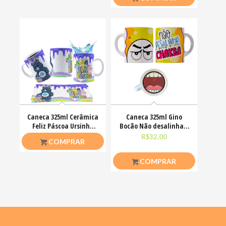
Caneca 325ml Cerâmica
Caneca 325ml Gino
Feliz Páscoa Ursinho
Bocão Não desalinha a
Carinhosos
porra do meu chakra
R$
26,50
R$
32,00
COMPRAR
COMPRAR