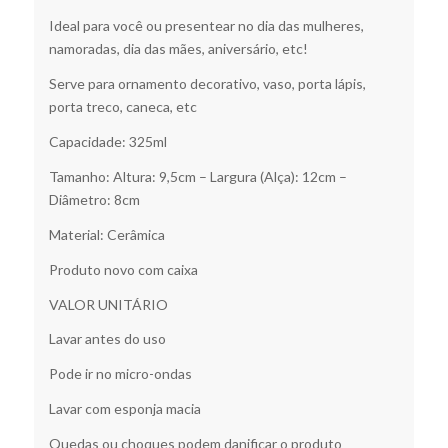
Ideal para você ou presentear no dia das mulheres,
namoradas, dia das mães, aniversário, etc!
Serve para ornamento decorativo, vaso, porta lápis,
porta treco, caneca, etc
Capacidade: 325ml
Tamanho: Altura: 9,5cm – Largura (Alça): 12cm –
Diâmetro: 8cm
Material: Cerâmica
Produto novo com caixa
VALOR UNITÁRIO
Lavar antes do uso
Pode ir no micro-ondas
Lavar com esponja macia
Quedas ou choques podem danificar o produto