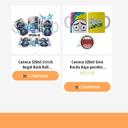
Caneca 325ml Stitch
Caneca 325ml Gino
Angel Rock Roll
Bocão Haja paciênca
Motoclub Motoqueiro
nesse caralho Meme
R$
26,50
R$
32,00
COMPRAR
COMPRAR