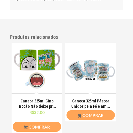
Produtos relacionados
Caneca 325ml Gino
Caneca 325ml Páscoa
Bocão Não deixe pra
Unidos pela Fé e amor
amanhã o foda-se que
que ele nos ensinou
R$
32,00
R$
26,50
COMPRAR
COMPRAR