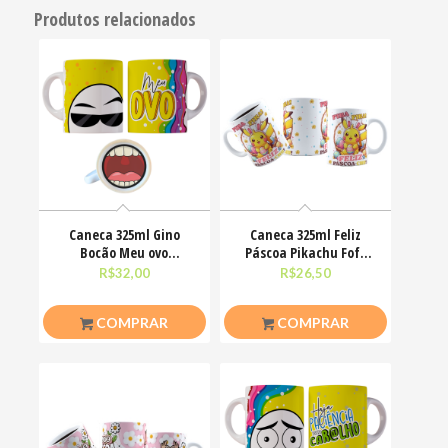
Produtos relacionados
Caneca 325ml Gino
Caneca 325ml Feliz
Bocão Meu ovo
Páscoa Pikachu Fofo
Engraçadas Meme
divertido
R$
32,00
R$
26,50
COMPRAR
COMPRAR