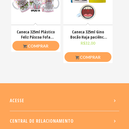
Caneca 325ml Plástico
Caneca 325ml Gino
Feliz Páscoa Fofa
Bocão Haja paciênca
Coelhinhos Mimos
nesse caralho Meme
R$
20,00
R$
32,00
COMPRAR
COMPRAR
ACESSE
CENTRAL DE RELACIONAMENTO