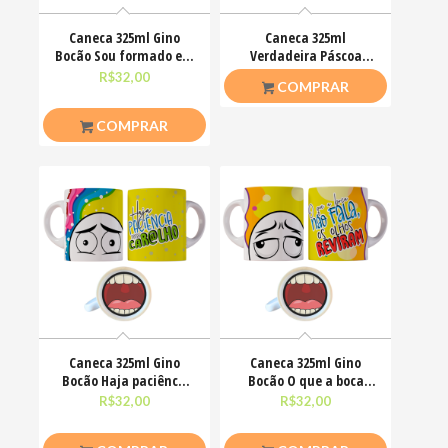
Caneca 325ml Gino
Caneca 325ml
Bocão Sou formado em
Verdadeira Páscoa
deboche com mestrado
Jesus Cristo O amor
R$
32,00
R$
26,50
COMPRAR
venceu
COMPRAR
Caneca 325ml Gino
Caneca 325ml Gino
Bocão Haja paciênca
Bocão O que a boca
nesse caralho Meme
não fala, os olhos
R$
32,00
R$
32,00