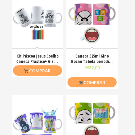
Kit Páscoa Jesus Coelho
Caneca 325ml Gino
Caneca Plástico+ Giz De
Bocão Tabela periódica
Cera Colorir
Teu Cu Engraçadas
R$
23,00
R$
32,00
COMPRAR
COMPRAR