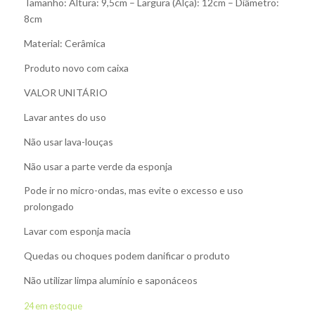
Tamanho: Altura: 9,5cm – Largura (Alça): 12cm – Diâmetro:
8cm
Material: Cerâmica
Produto novo com caixa
VALOR UNITÁRIO
Lavar antes do uso
Não usar lava-louças
Não usar a parte verde da esponja
Pode ir no micro-ondas, mas evite o excesso e uso
prolongado
Lavar com esponja macia
Quedas ou choques podem danificar o produto
Não utilizar limpa alumínio e saponáceos
24 em estoque