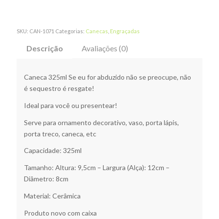
SKU:
CAN-1071
Categorias:
Canecas
,
Engraçadas
Descrição
Avaliações (0)
Caneca 325ml Se eu for abduzido não se preocupe, não
é sequestro é resgate!
Ideal para você ou presentear!
Serve para ornamento decorativo, vaso, porta lápis,
porta treco, caneca, etc
Capacidade: 325ml
Tamanho: Altura: 9,5cm – Largura (Alça): 12cm –
Diâmetro: 8cm
Material: Cerâmica
Produto novo com caixa