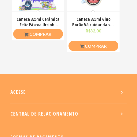
Caneca 325ml Cerâmica
Caneca 325ml Gino
Feliz Páscoa Ursinho
Bocão Vá cuidar da sua
Carinhosos
vidinha Engraçadas
R$
26,50
R$
32,00
COMPRAR
COMPRAR
ACESSE
CENTRAL DE RELACIONAMENTO