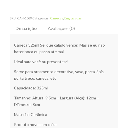
SKU:
CAN-1069
Categorias:
Canecas
,
Engraçadas
Descrição
Avaliações (0)
Caneca 325ml Sei que calado vence! Mas se eu não
bater boca eu passo até mal
Ideal para você ou presentear!
Serve para ornamento decorativo, vaso, porta lápis,
porta treco, caneca, etc
Capacidade: 325ml
Tamanho: Altura: 9,5cm – Largura (Alça): 12cm –
Diâmetro: 8cm
Material: Cerâmica
Produto novo com caixa