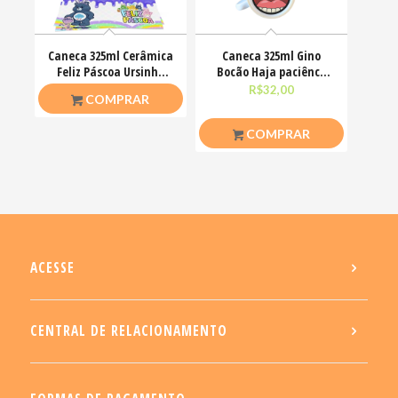
Caneca 325ml Cerâmica
Caneca 325ml Gino
Feliz Páscoa Ursinho
Bocão Haja paciênca
Carinhosos
nesse caralho Meme
R$
26,50
R$
32,00
COMPRAR
COMPRAR
ACESSE
CENTRAL DE RELACIONAMENTO