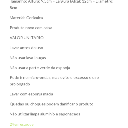
Tamanho: Altura: 9,5cm – Largura (Alça): 12cm – Diâmetro:
8cm
Material: Cerâmica
Produto novo com caixa
VALOR UNITÁRIO
Lavar antes do uso
Não usar lava-louças
Não usar a parte verde da esponja
Pode ir no micro-ondas, mas evite o excesso e uso
prolongado
Lavar com esponja macia
Quedas ou choques podem danificar o produto
Não utilizar limpa alumínio e saponáceos
24 em estoque