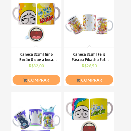
Caneca 325ml Gino
Caneca 325ml Feliz
Bocão O que a boca
Páscoa Pikachu Fofo
não fala, os olhos
divertido
R$
32,00
R$
26,50
COMPRAR
COMPRAR