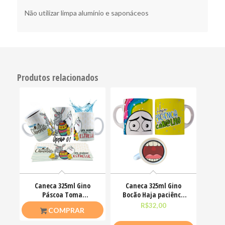
Não utilizar limpa alumínio e saponáceos
Produtos relacionados
Caneca 325ml Gino
Caneca 325ml Gino
Páscoa Toma
Bocão Haja paciênca
chocolate pra acalmar
nesse caralho Meme
R$
26,50
R$
32,00
COMPRAR
esse teu estresse