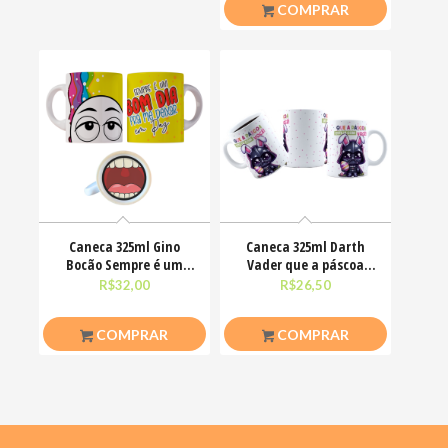
COMPRAR
Caneca 325ml Gino
Caneca 325ml Darth
Bocão Sempre é um
Vader que a páscoa
bom dia pra me deixar
esteja com você
R$
32,00
R$
26,50
em
COMPRAR
COMPRAR