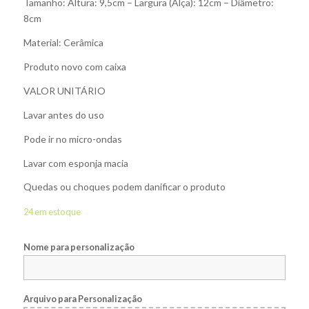
Tamanho: Altura: 9,5cm – Largura (Alça): 12cm – Diâmetro:
8cm
Material: Cerâmica
Produto novo com caixa
VALOR UNITÁRIO
Lavar antes do uso
Pode ir no micro-ondas
Lavar com esponja macia
Quedas ou choques podem danificar o produto
24 em estoque
Nome para personalização
Arquivo para Personalização